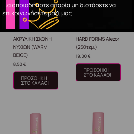
Για οποιαδήποτε απορία μη διστάσετε να
επικοινωνήσετε μαζί μας
ΑΚΡΥΛΙΚΗ ΣΚΟΝΗ
HARD FORMS Alezori
ΝΥΧΙΩΝ (WARM
(250τεμ.)
BEIGE)
19,00
€
8,50
€
ΠΡΟΣΘΉΚΗ
ΣΤΟ ΚΑΛΆΘΙ
ΠΡΟΣΘΉΚΗ
ΣΤΟ ΚΑΛΆΘΙ