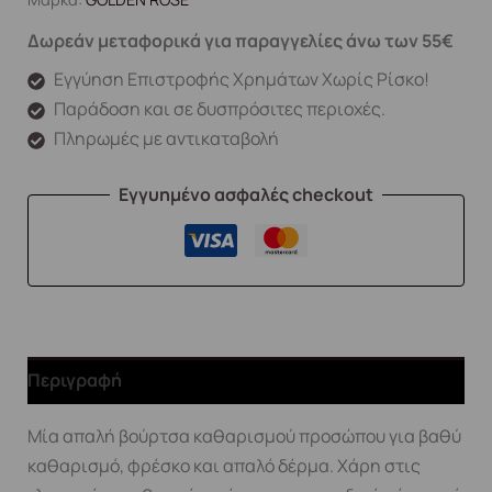
Δωρεάν μεταφορικά για παραγγελίες άνω των 55€
Εγγύηση Επιστροφής Χρημάτων Χωρίς Ρίσκο!
Παράδοση και σε δυσπρόσιτες περιοχές.
Πληρωμές με αντικαταβολή
Εγγυημένο ασφαλές checkout
Περιγραφή
Μία απαλή βούρτσα καθαρισμού προσώπου για βαθύ
καθαρισμό, φρέσκο και απαλό δέρμα. Χάρη στις