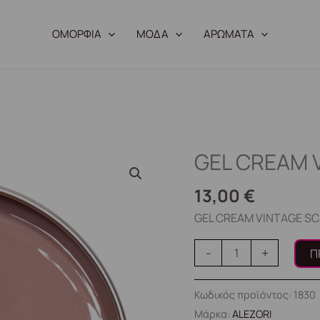
ΟΜΟΡΦΙΑ
ΜΟΔΑ
ΑΡΩΜΑΤΑ
GEL CREAM 
GEL
CREAM
13,00
€
VINTAGE
SCARF
GEL CREAM VINTAGE S
ποσότητα
-
+
Π
Κωδικός προϊόντος:
1830
Μάρκα:
ALEZORI