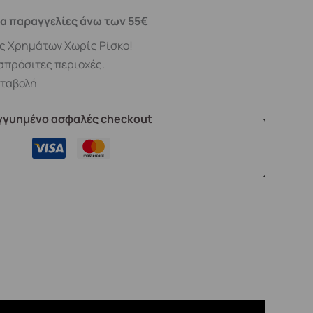
α παραγγελίες άνω των 55€
ς Χρημάτων Χωρίς Ρίσκο!
σπρόσιτες περιοχές.
αταβολή
γγυημένο ασφαλές checkout