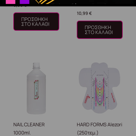
FOUNDATION – 110
6,80
€
10,99
€
ΠΡΟΣΘΉΚΗ
ΣΤΟ ΚΑΛΆΘΙ
ΠΡΟΣΘΉΚΗ
ΣΤΟ ΚΑΛΆΘΙ
NAIL CLEANER
HARD FORMS Alezori
1000ml.
(250τεμ.)