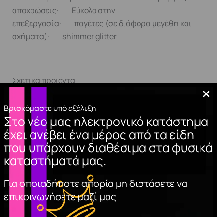
αποχρώσεις· Εύκολο στην
επεξεργασία· παγέτες (σε διάφορα μεγέθη και
σχήματα)· shimmer glitter
Σχετικά προϊόντα
Βρισκόμαστε υπό εξέλιξη
Στο νέο μας ηλεκτρονικό κατάστημα
έχει ανέβει ένα μέρος από τα είδη
που υπάρχουν διαθέσιμα στα φυσικά
καταστήματά μας.
Για οποιαδήποτε απορία μη διστάσετε να
επικοινωνήσετε μαζί μας
NAIL TIPS NATURAL
MUA PRO/BASE
LONG 100pcs.
MATTE FINISH