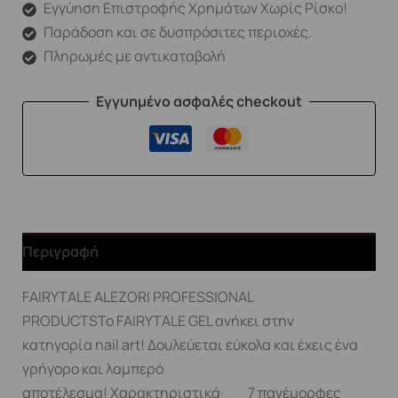
Εγγύηση Επιστροφής Χρημάτων Χωρίς Ρίσκο!
Παράδοση και σε δυσπρόσιτες περιοχές.
Πληρωμές με αντικαταβολή
Εγγυημένο ασφαλές checkout
Περιγραφή
FAIRYTALE ALEZORI PROFESSIONAL
PRODUCTSΤο FAIRYTALE GEL ανήκει στην
κατηγορία nail art! Δουλεύεται εύκολα και έχεις ένα
γρήγορο και λαμπερό
αποτέλεσμα! Χαρακτηριστικά· 7 πανέμορφες