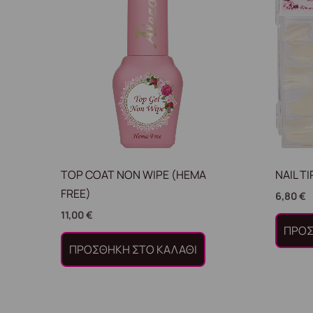
TOP COAT NON WIPE (HEMA
NAIL T
FREE)
6,80
€
11,00
€
ΠΡΟΣ
ΠΡΟΣΘΉΚΗ ΣΤΟ ΚΑΛΆΘΙ