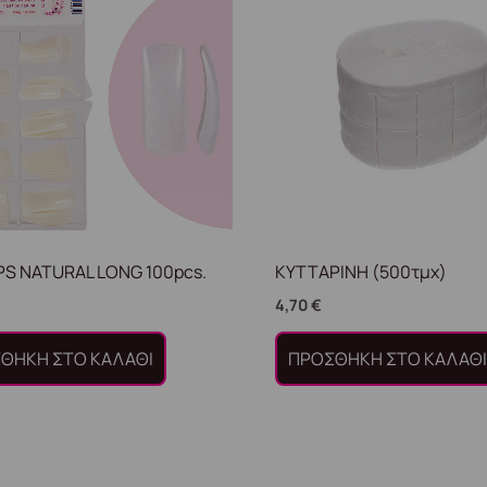
IPS NATURAL LONG 100pcs.
ΚΥΤΤΑΡΙΝΗ (500τμχ)
4,70
€
ΘΉΚΗ ΣΤΟ ΚΑΛΆΘΙ
ΠΡΟΣΘΉΚΗ ΣΤΟ ΚΑΛΆΘ