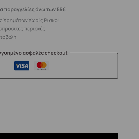
α παραγγελίες άνω των 55€
ς Χρημάτων Χωρίς Ρίσκο!
σπρόσιτες περιοχές.
αταβολή
γγυημένο ασφαλές checkout