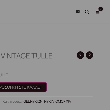
 VINTAGE TULLE
ULLE
ΡΟΣΘΉΚΗ ΣΤΟ ΚΑΛΆΘΙ
Κατηγορίες:
GEL ΝΥΧΙΩΝ
,
ΝΥΧΙΑ
,
ΟΜΟΡΦΙΑ