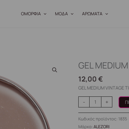
ΟΜΟΡΦΙΑ
ΜΟΔΑ
ΑΡΩΜΑΤΑ
GEL MEDIUM
GEL
MEDIUM
12,00
€
VINTAGE
TULLE
GEL MEDIUM VINTAGE T
ποσότητα
-
+
Π
Κωδικός προϊόντος:
1835
Μάρκα:
ALEZORI