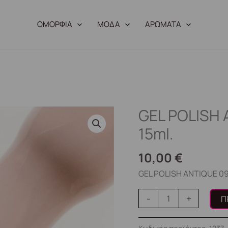
ΟΜΟΡΦΙΑ
ΜΟΔΑ
ΑΡΩΜΑΤΑ
GEL POLISH 
GEL
POLISH
15ml.
ANTIQUE
09
10,00
€
(№19)
GEL POLISH ANTIQUE 09
15ml.
ποσότητα
-
+
Π