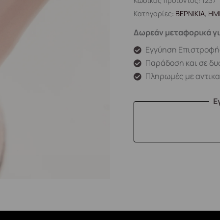
Κωδικός προϊόντος:
1237
Κατηγορίες:
ΒΕΡΝΙΚΙΑ
,
ΗΜ
Δωρεάν μεταφορικά γι
Εγγύηση Επιστροφή
Παράδοση και σε δυ
Πληρωμές με αντικ
Ε