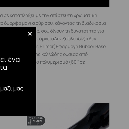
α σε καταπλήξει με την απίστευτη χρωματική
 το όμορφο μανικιούρ σου, κάνοντας τη διαδικασία
αλιστερα Top μας, σου δίνουν τη δυνατότητα για
λη αντοχή και διάρκειαΔεν ξεφλουδίζειΔεν
leaner, Optimizer, Primer)Εφαρμογή Rubber Base
ταται αφαίρεση της κολλώδης ουσίας από
ει ένα
 Gel, με ενδιάμεσο πολυμερισμό (60’’ σε
τα
έχρι και 120’’.
 μαζί μας