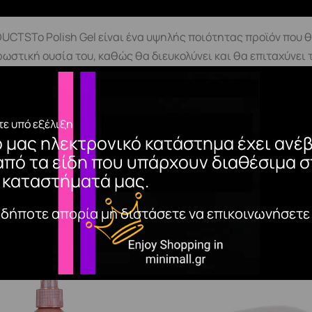
TSΤο Polish Gel είναι ένα υψηλής ποιότητας προϊόν που θ
ρωστική ουσία του, καθώς θα διευκολύνει και θα επιταχύνει
ρευστότητας του. Ο συνδυασμός των χρωμάτων με τα υπεργυ
ονη χρωστικήΜεσαία ρευστότηταΑπλώνεται ομοιόμορφαΜεγά
ία προετοιμασίας της φυσικής πλάκας του νυχιού Primer(C
ε υπό εξέλιξη
t της αρεσκείας σας στη πλάκα του νυχιούΣΗΜΑΝΤΙΚΟ! Συνίσ
ο μας ηλεκτρονικό κατάστημα έχει ανέβ
ήση του polish gel.Εφαρμόζουμε 2 λεπτές στρώσεις του Polish
από τα είδη που υπάρχουν διαθέσιμα σ
 *mini tips*Στα σκούρα χρώματα αυξάνουμε τον πολυμερισμό μ
 καταστήματά μας.
αδήποτε απορία μη διστάσετε να επικοινωνήσετε