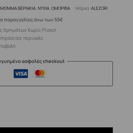
ΙΜΟΝΙΜΑ ΒΕΡΝΙΚΙΑ
,
ΝΥΧΙΑ
,
ΟΜΟΡΦΙΑ
Μάρκα:
ALEZORI
α παραγγελίες άνω των 55€
ς Χρημάτων Χωρίς Ρίσκο!
σπρόσιτες περιοχές.
αταβολή
γγυημένο ασφαλές checkout