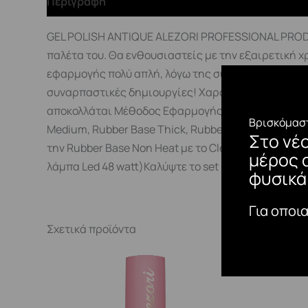
Περιγραφή
GEL POLISH ANTIQUE ALEZORI PROFESSIONAL PRODUC
παλέτα του. Θα ενθουσιαστείς με την εξαιρετική χ
εφαρμογής πολύ απλή, λόγω της σύστασης και της 
συναρπαστικές δημιουργίες! Χαρακτηριστικά:Έντ
αποκολλάται Μέθοδος Εφαρμογής:Η τυπική διαδικασ
Βρισκόμαστ
Medium, Rubber Base Thick, Rubber Base Non Hea
Στο νέ
την Rubber Base Non Heat με το Cleaner πριν τη χρ
μέρος 
λάμπα Led 48 watt)Καλύψτε το set με ένα Top Coat.
φυσικά
Για οποι
Σχετικά προϊόντα