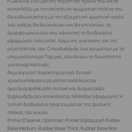
h Gel είναι ένα υψηλής ποιότητας προϊόν που θα σε
καταπλήξει με την απίστευτη χρωματική παλέτα του.
Θα ενθουσιαστείς με την εξαιρετική χρωστική ουσία
του, καθώς θα διευκολύνει και θα επιταχύνει το
όμορφο μανικιούρ σου, κάνοντας τη διαδικασία
εφαρμογής πολύ απλή, λόγω της σύστασης και της
ρευστότητας του. Ο συνδυασμός των χρωμάτων με τα
υπεργυαλιστερα Top μας, σου δίνουν τη δυνατότητα
για συναρπαστικές
δημιουργίες! Χαρακτηριστικά:Έντονη
χρωστικήΜεσαία ρευστότηταΑπλώνεται
ομοιόμορφαΜεγάλη αντοχή και διάρκειαΔεν
ξεφλουδίζειΔεν αποκολλάται Μέθοδος Εφαρμογής:Η
τυπική διαδικασία προετοιμασίας της φυσικής
πλάκας του νυχιού
Primer(Cleaner, Optimizer, Primer)Εφαρμογή Rubber
Base Medium, Rubber Base Thick, Rubber Base Non