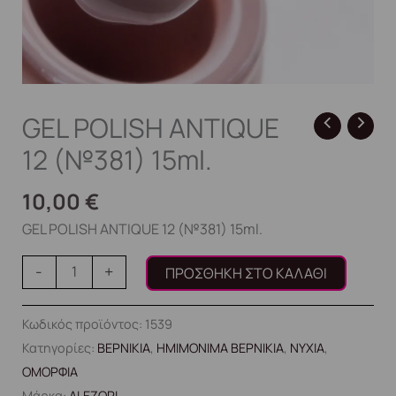
GEL POLISH ANTIQUE
12 (№381) 15ml.
10,00
€
GEL POLISH ANTIQUE 12 (№381) 15ml.
-
+
ΠΡΟΣΘΉΚΗ ΣΤΟ ΚΑΛΆΘΙ
Κωδικός προϊόντος:
1539
Κατηγορίες:
ΒΕΡΝΙΚΙΑ
,
ΗΜΙΜΟΝΙΜΑ ΒΕΡΝΙΚΙΑ
,
ΝΥΧΙΑ
,
ΟΜΟΡΦΙΑ
Μάρκα:
ALEZORI