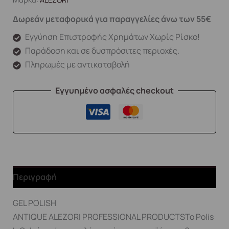
Δωρεάν μεταφορικά για παραγγελίες άνω των 55€
Εγγύηση Επιστροφής Χρημάτων Χωρίς Ρίσκο!
Παράδοση και σε δυσπρόσιτες περιοχές.
Πληρωμές με αντικαταβολή
Εγγυημένο ασφαλές checkout
Περιγραφή
GEL POLISH
ANTIQUE ALEZORI PROFESSIONAL PRODUCTSΤο Polis