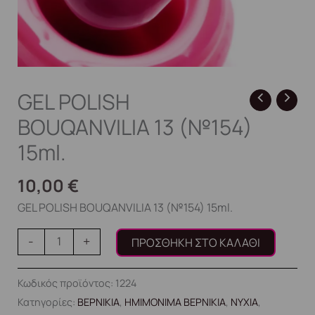
GEL POLISH
BOUQANVILIA 13 (№154)
15ml.
10,00
€
GEL POLISH BOUQANVILIA 13 (№154) 15ml.
-
+
ΠΡΟΣΘΉΚΗ ΣΤΟ ΚΑΛΆΘΙ
Κωδικός προϊόντος:
1224
Κατηγορίες:
ΒΕΡΝΙΚΙΑ
,
ΗΜΙΜΟΝΙΜΑ ΒΕΡΝΙΚΙΑ
,
ΝΥΧΙΑ
,