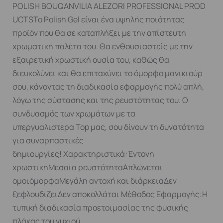
POLISH BOUQANVILIA ALEZORI PROFESSIONAL PROD
UCTSΤο Polish Gel είναι ένα υψηλής ποιότητας
προϊόν που θα σε καταπλήξει με την απίστευτη
χρωματική παλέτα του. Θα ενθουσιαστείς με την
εξαιρετική χρωστική ουσία του, καθώς θα
διευκολύνει και θα επιταχύνει το όμορφο μανικιούρ
σου, κάνοντας τη διαδικασία εφαρμογής πολύ απλή,
λόγω της σύστασης και της ρευστότητας του. Ο
συνδυασμός των χρωμάτων με τα
υπεργυαλιστερα Top μας, σου δίνουν τη δυνατότητα
για συναρπαστικές
δημιουργίες! Χαρακτηριστικά:Έντονη
χρωστικήΜεσαία ρευστότηταΑπλώνεται
ομοιόμορφαΜεγάλη αντοχή και διάρκειαΔεν
ξεφλουδίζειΔεν αποκολλάται Μέθοδος Εφαρμογής:Η
τυπική διαδικασία προετοιμασίας της φυσικής
πλάκας του νυχιού