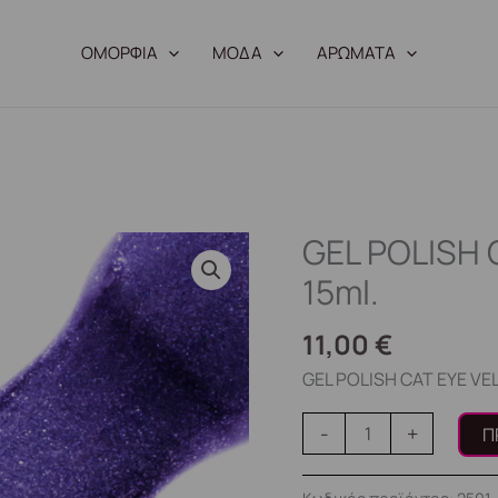
ΟΜΟΡΦΙΑ
ΜΟΔΑ
ΑΡΩΜΑΤΑ
GEL POLISH 
GEL
POLISH
15ml.
CAT
EYE
11,00
€
VELVET
GEL POLISH CAT EYE VEL
04
15ml.
-
+
Π
ποσότητα