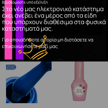
Βρισκόμαστε υπό εξέλιξη
πολυμερίζουμε για 2΄’ στη λάμπα UV 36W και 30″ στη
Στο νέο μας ηλεκτρονικό κατάστημα
λάμπα LED. Εφαρμόζουμε μια στρώση top coat soak
έχει ανέβει ένα μέρος από τα είδη
off “Alezori” και
που υπάρχουν διαθέσιμα στα φυσικά
πολυμερίζουμε για 2΄’ στη λάμπα UV 36W και 30″ στη
καταστήματά μας.
λάμπα LED.
Για οποιαδήποτε απορία μη διστάσετε να
επικοινωνήσετε μαζί μας
Σχετικά προϊόντα