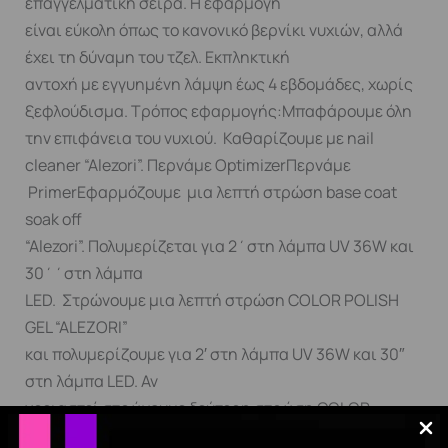
επαγγελματική σειρά. Η εφαρμογή
είναι εύκολη όπως το κανονικό βερνίκι νυχιών, αλλά
έχει τη δύναμη του τζελ. Εκπληκτική
αντοχή με εγγυημένη λάμψη έως 4 εβδομάδες, χωρίς
ξεφλούδισμα. Τρόπος εφαρμογής:Μπαφάρουμε όλη
την επιφάνεια του νυχιού. Καθαρίζουμε με nail
cleaner “Alezori”. Περνάμε OptimizerΠερνάμε
PrimerΕφαρμόζουμε μια λεπτή στρώση base coat
soak off
“Alezori”. Πολυμερίζεται για 2΄στη λάμπα UV 36W και
30΄΄στη λάμπα
LED. Στρώνουμε μια λεπτή στρώση COLOR POLISH
GEL “ALEZORI”
και πολυμερίζουμε για 2′ στη λάμπα UV 36W και 30″
στη λάμπα LED. Αν
χρειαστεί στρώνουμε δεύτερη στρώση COLOR
POLISH GEL “ALEZORI” και