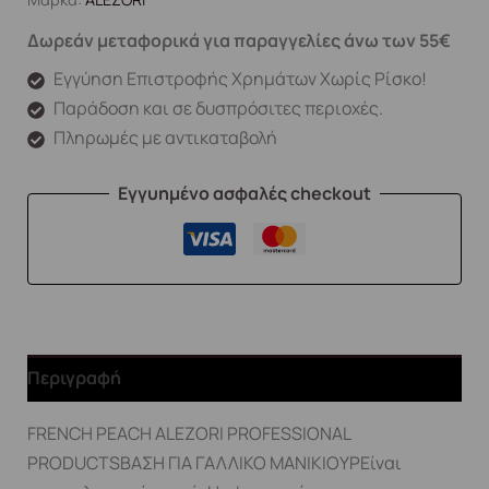
Δωρεάν μεταφορικά για παραγγελίες άνω των 55€
Εγγύηση Επιστροφής Χρημάτων Χωρίς Ρίσκο!
Παράδοση και σε δυσπρόσιτες περιοχές.
Πληρωμές με αντικαταβολή
Εγγυημένο ασφαλές checkout
Περιγραφή
FRENCH PEACH ALEZORI PROFESSIONAL
PRODUCTSΒΑΣΗ ΓΙΑ ΓΑΛΛΙΚΟ ΜΑΝΙΚΙΟΥΡΕίναι