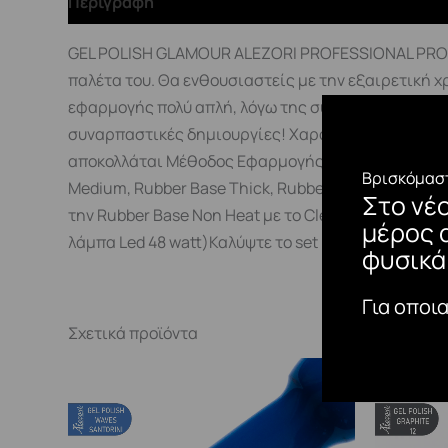
Περιγραφή
GEL POLISH GLAMOUR ALEZORI PROFESSIONAL PRODUC
παλέτα του. Θα ενθουσιαστείς με την εξαιρετική χ
εφαρμογής πολύ απλή, λόγω της σύστασης και της 
συναρπαστικές δημιουργίες! Χαρακτηριστικά:Έντ
αποκολλάται Μέθοδος Εφαρμογής:Η τυπική διαδικασ
Βρισκόμαστ
Medium, Rubber Base Thick, Rubber Base Non Hea
Στο νέ
την Rubber Base Non Heat με το Cleaner πριν τη χρ
μέρος 
λάμπα Led 48 watt)Καλύψτε το set με ένα Top Coat.
φυσικά
Για οποι
Σχετικά προϊόντα