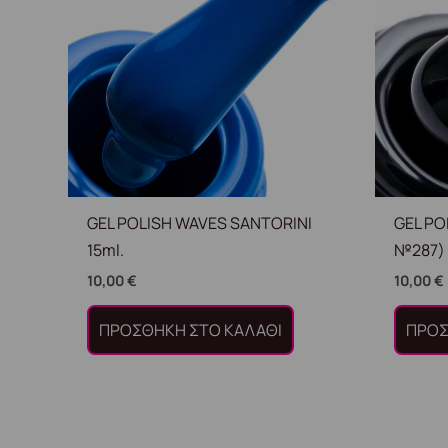
GEL POLISH WAVES SANTORINI
GEL PO
15ml.
№287) 
10,00
€
10,00
€
ΠΡΟΣΘΉΚΗ ΣΤΟ ΚΑΛΆΘΙ
ΠΡΟΣ