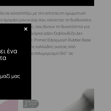
θα σε καταπλήξει με την απίστευτη χρωματική
 το όμορφο μανικιούρ σου, κάνοντας τη διαδικασία
αλιστερα Top μας, σου δίνουν τη δυνατότητα για
λη αντοχή και διάρκειαΔεν ξεφλουδίζειΔεν
leaner, Optimizer, Primer)Εφαρμογή Rubber Base
ταται αφαίρεση της κολλώδης ουσίας από
ει ένα
 Gel, με ενδιάμεσο πολυμερισμό (60’’ σε
τα
έχρι και 120’’.
 μαζί μας