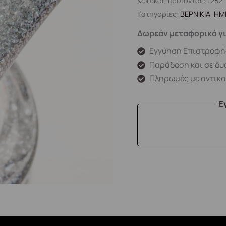
Κωδικός προϊόντος:
1282
Κατηγορίες:
ΒΕΡΝΙΚΙΑ
,
ΗΜ
Δωρεάν μεταφορικά γι
Εγγύηση Επιστροφή
Παράδοση και σε δυ
Πληρωμές με αντικ
Ε