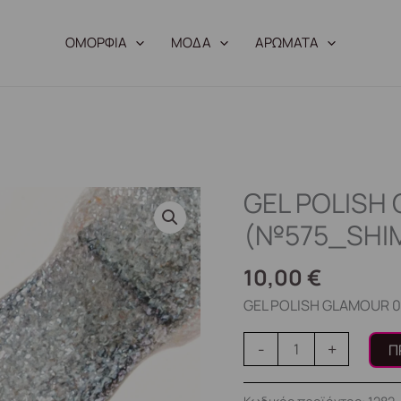
ΟΜΟΡΦΙΑ
ΜΟΔΑ
ΑΡΩΜΑΤΑ
GEL POLISH
GEL
POLISH
(№575_SHIM
GLAMOUR
05
10,00
€
(№575_SHIMMER)
GEL POLISH GLAMOUR 0
15ml.
ποσότητα
-
+
Π