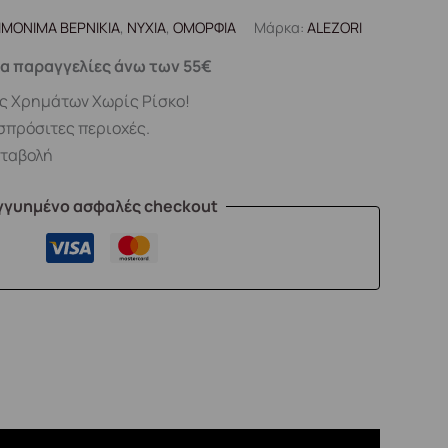
ΙΜΟΝΙΜΑ ΒΕΡΝΙΚΙΑ
,
ΝΥΧΙΑ
,
ΟΜΟΡΦΙΑ
Μάρκα:
ALEZORI
α παραγγελίες άνω των 55€
ς Χρημάτων Χωρίς Ρίσκο!
σπρόσιτες περιοχές.
αταβολή
γγυημένο ασφαλές checkout