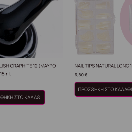
LISH GRAPHITE 12 (ΜΑΥΡΟ
NAIL TIPS NATURAL LONG 
15ml.
6,80
€
ΠΡΟΣΘΉΚΗ ΣΤΟ ΚΑΛΆΘ
ΘΉΚΗ ΣΤΟ ΚΑΛΆΘΙ