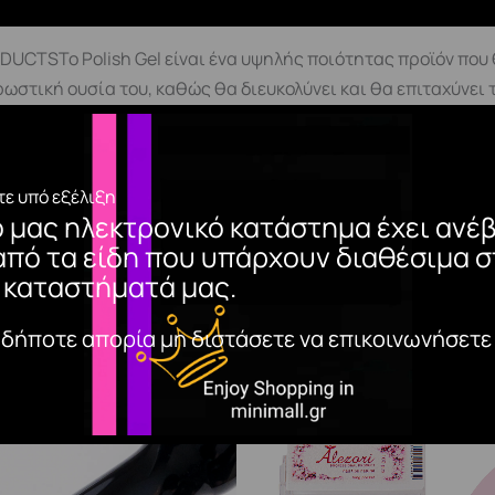
TSΤο Polish Gel είναι ένα υψηλής ποιότητας προϊόν που 
ρωστική ουσία του, καθώς θα διευκολύνει και θα επιταχύνει
ρευστότητας του. Ο συνδυασμός των χρωμάτων με τα υπεργυ
ονη χρωστικήΜεσαία ρευστότηταΑπλώνεται ομοιόμορφαΜεγά
ία προετοιμασίας της φυσικής πλάκας του νυχιού Primer(C
ε υπό εξέλιξη
t της αρεσκείας σας στη πλάκα του νυχιούΣΗΜΑΝΤΙΚΟ! Συνίσ
ο μας ηλεκτρονικό κατάστημα έχει ανέβ
ήση του polish gel.Εφαρμόζουμε 2 λεπτές στρώσεις του Polish
από τα είδη που υπάρχουν διαθέσιμα σ
 *mini tips*Στα σκούρα χρώματα αυξάνουμε τον πολυμερισμό μ
 καταστήματά μας.
αδήποτε απορία μη διστάσετε να επικοινωνήσετε