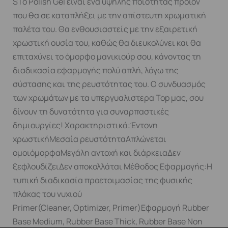
SΤο Polish Gel είναι ένα υψηλής ποιότητας προϊόν
που θα σε καταπλήξει με την απίστευτη χρωματική
παλέτα του. Θα ενθουσιαστείς με την εξαιρετική
χρωστική ουσία του, καθώς θα διευκολύνει και θα
επιταχύνει το όμορφο μανικιούρ σου, κάνοντας τη
διαδικασία εφαρμογής πολύ απλή, λόγω της
σύστασης και της ρευστότητας του. Ο συνδυασμός
των χρωμάτων με τα υπεργυαλιστερα Top μας, σου
δίνουν τη δυνατότητα για συναρπαστικές
δημιουργίες! Χαρακτηριστικά:Έντονη
χρωστικήΜεσαία ρευστότηταΑπλώνεται
ομοιόμορφαΜεγάλη αντοχή και διάρκειαΔεν
ξεφλουδίζειΔεν αποκολλάται Μέθοδος Εφαρμογής:Η
τυπική διαδικασία προετοιμασίας της φυσικής
πλάκας του νυχιού
Primer(Cleaner, Optimizer, Primer)Εφαρμογή Rubber
Base Medium, Rubber Base Thick, Rubber Base Non