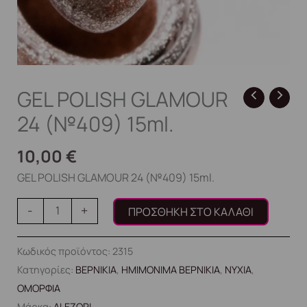
GEL POLISH GLAMOUR
24 (№409) 15ml.
10,00
€
GEL POLISH GLAMOUR 24 (№409) 15ml.
-
+
ΠΡΟΣΘΉΚΗ ΣΤΟ ΚΑΛΆΘΙ
Κωδικός προϊόντος:
2315
Κατηγορίες:
ΒΕΡΝΙΚΙΑ
,
ΗΜΙΜΟΝΙΜΑ ΒΕΡΝΙΚΙΑ
,
ΝΥΧΙΑ
,
ΟΜΟΡΦΙΑ
Μάρκα:
ALEZORI