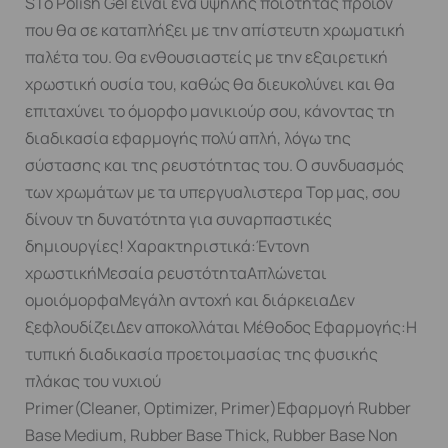
SΤο Polish Gel είναι ένα υψηλής ποιότητας προϊόν
που θα σε καταπλήξει με την απίστευτη χρωματική
παλέτα του. Θα ενθουσιαστείς με την εξαιρετική
χρωστική ουσία του, καθώς θα διευκολύνει και θα
επιταχύνει το όμορφο μανικιούρ σου, κάνοντας τη
διαδικασία εφαρμογής πολύ απλή, λόγω της
σύστασης και της ρευστότητας του. Ο συνδυασμός
των χρωμάτων με τα υπεργυαλιστερα Top μας, σου
δίνουν τη δυνατότητα για συναρπαστικές
δημιουργίες! Χαρακτηριστικά:Έντονη
χρωστικήΜεσαία ρευστότηταΑπλώνεται
ομοιόμορφαΜεγάλη αντοχή και διάρκειαΔεν
ξεφλουδίζειΔεν αποκολλάται Μέθοδος Εφαρμογής:Η
τυπική διαδικασία προετοιμασίας της φυσικής
πλάκας του νυχιού
Primer(Cleaner, Optimizer, Primer)Εφαρμογή Rubber
Base Medium, Rubber Base Thick, Rubber Base Non