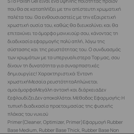
SΤο Polish Gel είναι ένα υψηλής ποιότητας προϊόν
που θα σε καταπλήξει με την απίστευτη χρωματική
παλέτα του. Θα ενθουσιαστείς με την εξαιρετική
χρωστική ουσία του, καθώς θα διευκολύνει και θα
επιταχύνει το όμορφο μανικιούρ σου, κάνοντας τη
διαδικασία εφαρμογής πολύ απλή, λόγω της
σύστασης και της ρευστότητας του. Ο συνδυασμός
των χρωμάτων με τα υπεργυαλιστερα Top μας, σου
δίνουν τη δυνατότητα για συναρπαστικές
δημιουργίες! Χαρακτηριστικά:Έντονη
χρωστικήΜεσαία ρευστότηταΑπλώνεται
ομοιόμορφαΜεγάλη αντοχή και διάρκειαΔεν
ξεφλουδίζειΔεν αποκολλάται Μέθοδος Εφαρμογής:Η
τυπική διαδικασία προετοιμασίας της φυσικής
πλάκας του νυχιού
Primer(Cleaner, Optimizer, Primer)Εφαρμογή Rubber
Base Medium, Rubber Base Thick, Rubber Base Non