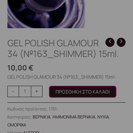
GEL POLISH GLAMOUR
34 (№163_SHIMMER) 15ml.
10,00
€
GEL POLISH GLAMOUR 34 (№163_SHIMMER) 15ml.
-
+
ΠΡΟΣΘΉΚΗ ΣΤΟ ΚΑΛΆΘΙ
Κωδικός προϊόντος:
1751
Κατηγορίες:
ΒΕΡΝΙΚΙΑ
,
ΗΜΙΜΟΝΙΜΑ ΒΕΡΝΙΚΙΑ
,
ΝΥΧΙΑ
,
ΟΜΟΡΦΙΑ
Μάρκα:
ALEZORI