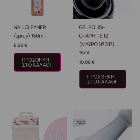
NAIL CLEANER
GEL POLISH
(spray) 150ml.
GRAPHITE 12
(ΜΑΥΡΟ №287)
6,20
€
15ml.
ΠΡΟΣΘΉΚΗ
10,00
€
ΣΤΟ ΚΑΛΆΘΙ
ΠΡΟΣΘΉΚΗ
ΣΤΟ ΚΑΛΆΘΙ