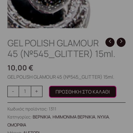
GEL POLISH GLAMOUR
45 (№545_GLITTER) 15ml.
10,00
€
GEL POLISH GLAMOUR 45 (№545_GLITTER) 15ml.
-
+
ΠΡΟΣΘΉΚΗ ΣΤΟ ΚΑΛΆΘΙ
Κωδικός προϊόντος:
1311
Κατηγορίες:
ΒΕΡΝΙΚΙΑ
,
ΗΜΙΜΟΝΙΜΑ ΒΕΡΝΙΚΙΑ
,
ΝΥΧΙΑ
,
ΟΜΟΡΦΙΑ
Μάρκα:
ALEZORI