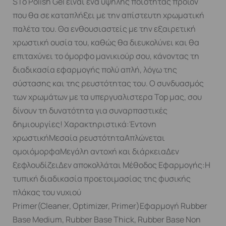
SΤο Polish Gel είναι ένα υψηλής ποιότητας προϊόν
που θα σε καταπλήξει με την απίστευτη χρωματική
παλέτα του. Θα ενθουσιαστείς με την εξαιρετική
χρωστική ουσία του, καθώς θα διευκολύνει και θα
επιταχύνει το όμορφο μανικιούρ σου, κάνοντας τη
διαδικασία εφαρμογής πολύ απλή, λόγω της
σύστασης και της ρευστότητας του. Ο συνδυασμός
των χρωμάτων με τα υπεργυαλιστερα Top μας, σου
δίνουν τη δυνατότητα για συναρπαστικές
δημιουργίες! Χαρακτηριστικά:Έντονη
χρωστικήΜεσαία ρευστότηταΑπλώνεται
ομοιόμορφαΜεγάλη αντοχή και διάρκειαΔεν
ξεφλουδίζειΔεν αποκολλάται Μέθοδος Εφαρμογής:Η
τυπική διαδικασία προετοιμασίας της φυσικής
πλάκας του νυχιού
Primer(Cleaner, Optimizer, Primer)Εφαρμογή Rubber
Base Medium, Rubber Base Thick, Rubber Base Non