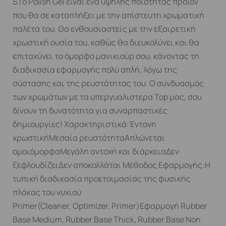
SΤο Polish Gel είναι ένα υψηλής ποιότητας προϊόν
που θα σε καταπλήξει με την απίστευτη χρωματική
παλέτα του. Θα ενθουσιαστείς με την εξαιρετική
χρωστική ουσία του, καθώς θα διευκολύνει και θα
επιταχύνει το όμορφο μανικιούρ σου, κάνοντας τη
διαδικασία εφαρμογής πολύ απλή, λόγω της
σύστασης και της ρευστότητας του. Ο συνδυασμός
των χρωμάτων με τα υπεργυαλιστερα Top μας, σου
δίνουν τη δυνατότητα για συναρπαστικές
δημιουργίες! Χαρακτηριστικά:Έντονη
χρωστικήΜεσαία ρευστότηταΑπλώνεται
ομοιόμορφαΜεγάλη αντοχή και διάρκειαΔεν
ξεφλουδίζειΔεν αποκολλάται Μέθοδος Εφαρμογής:Η
τυπική διαδικασία προετοιμασίας της φυσικής
πλάκας του νυχιού
Primer(Cleaner, Optimizer, Primer)Εφαρμογή Rubber
Base Medium, Rubber Base Thick, Rubber Base Non