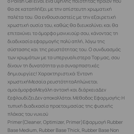
ο Polish Gel είναι ένα υψηλής ποιότητας προϊόν που
θα σε καταπλήξει με την απίστευτη χρωματική
παλέτα του. Θα ενθουσιαστείς με την εξαιρετική
χρωστική ουσία του, καθώς θα διευκολύνει και θα
επιταχύνει το όμορφο μανικιούρ σου, κάνοντας τη
διαδικασία εφαρμογής πολύ απλή, λόγω της
σύστασης και της ρευστότητας του. Ο συνδυασμός
των χρωμάτων με τα υπεργυαλιστερα Top μας, σου
δίνουν τη δυνατότητα για συναρπαστικές
δημιουργίες! Χαρακτηριστικά:Έντονη
χρωστικήΜεσαία ρευστότηταΑπλώνεται
ομοιόμορφαΜεγάλη αντοχή και διάρκειαΔεν
ξεφλουδίζειΔεν αποκολλάται Μέθοδος Εφαρμογής:Η
τυπική διαδικασία προετοιμασίας της φυσικής
πλάκας του νυχιού
Primer(Cleaner, Optimizer, Primer)Εφαρμογή Rubber
Base Medium, Rubber Base Thick, Rubber Base Non