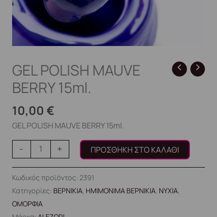
GEL POLISH MAUVE
BERRY 15ml.
10,00
€
GEL POLISH MAUVE BERRY 15ml.
-
+
ΠΡΟΣΘΉΚΗ ΣΤΟ ΚΑΛΆΘΙ
Κωδικός προϊόντος:
2391
Κατηγορίες:
ΒΕΡΝΙΚΙΑ
,
ΗΜΙΜΟΝΙΜΑ ΒΕΡΝΙΚΙΑ
,
ΝΥΧΙΑ
,
ΟΜΟΡΦΙΑ
Μάρκα:
ALEZORI