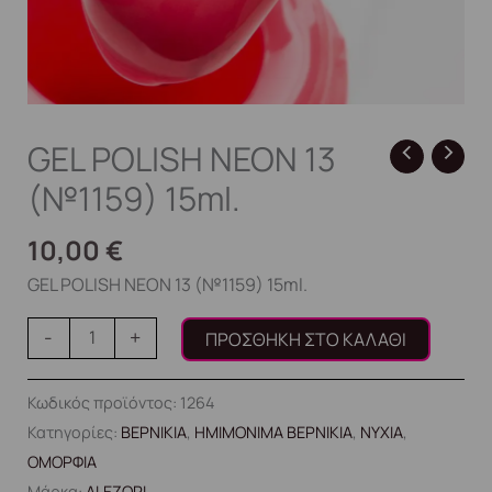
GEL POLISH NEON 13
(№1159) 15ml.
10,00
€
GEL POLISH NEON 13 (№1159) 15ml.
-
+
ΠΡΟΣΘΉΚΗ ΣΤΟ ΚΑΛΆΘΙ
Κωδικός προϊόντος:
1264
Κατηγορίες:
ΒΕΡΝΙΚΙΑ
,
ΗΜΙΜΟΝΙΜΑ ΒΕΡΝΙΚΙΑ
,
ΝΥΧΙΑ
,
ΟΜΟΡΦΙΑ
Μάρκα:
ALEZORI