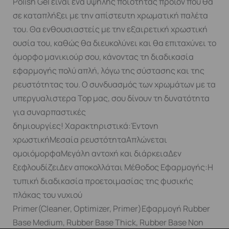
Polish Gel είναι ένα υψηλής ποιότητας προϊόν που θα
σε καταπλήξει με την απίστευτη χρωματική παλέτα
του. Θα ενθουσιαστείς με την εξαιρετική χρωστική
ουσία του, καθώς θα διευκολύνει και θα επιταχύνει το
όμορφο μανικιούρ σου, κάνοντας τη διαδικασία
εφαρμογής πολύ απλή, λόγω της σύστασης και της
ρευστότητας του. Ο συνδυασμός των χρωμάτων με τα
υπεργυαλιστερα Top μας, σου δίνουν τη δυνατότητα
για συναρπαστικές
δημιουργίες! Χαρακτηριστικά:Έντονη
χρωστικήΜεσαία ρευστότηταΑπλώνεται
ομοιόμορφαΜεγάλη αντοχή και διάρκειαΔεν
ξεφλουδίζειΔεν αποκολλάται Μέθοδος Εφαρμογής:Η
τυπική διαδικασία προετοιμασίας της φυσικής
πλάκας του νυχιού
Primer(Cleaner, Optimizer, Primer)Εφαρμογή Rubber
Base Medium, Rubber Base Thick, Rubber Base Non