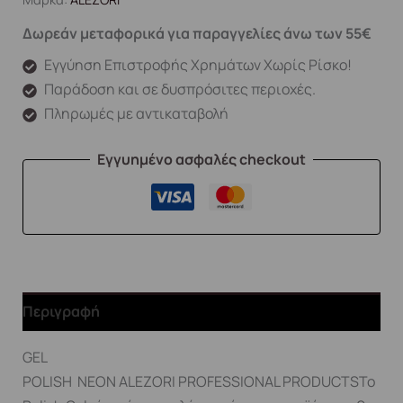
Δωρεάν μεταφορικά για παραγγελίες άνω των 55€
Εγγύηση Επιστροφής Χρημάτων Χωρίς Ρίσκο!
Παράδοση και σε δυσπρόσιτες περιοχές.
Πληρωμές με αντικαταβολή
Εγγυημένο ασφαλές checkout
Περιγραφή
GEL
POLISH NEON ALEZORI PROFESSIONAL PRODUCTSΤο