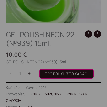
GEL POLISH NEON 22
(№939) 15ml.
10,00
€
GEL POLISH NEON 22 (№939) 15ml.
-
+
ΠΡΟΣΘΉΚΗ ΣΤΟ ΚΑΛΆΘΙ
Κωδικός προϊόντος:
1246
Κατηγορίες:
ΒΕΡΝΙΚΙΑ
,
ΗΜΙΜΟΝΙΜΑ ΒΕΡΝΙΚΙΑ
,
ΝΥΧΙΑ
,
ΟΜΟΡΦΙΑ
Μάρκα:
ALEZORI