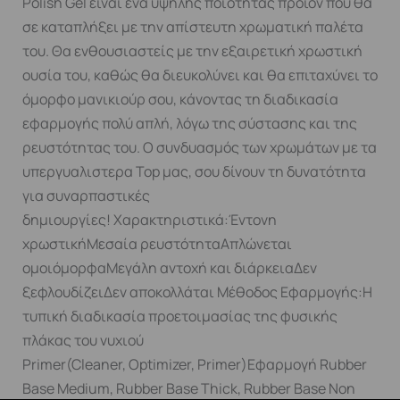
Polish Gel είναι ένα υψηλής ποιότητας προϊόν που θα
σε καταπλήξει με την απίστευτη χρωματική παλέτα
του. Θα ενθουσιαστείς με την εξαιρετική χρωστική
ουσία του, καθώς θα διευκολύνει και θα επιταχύνει το
όμορφο μανικιούρ σου, κάνοντας τη διαδικασία
εφαρμογής πολύ απλή, λόγω της σύστασης και της
ρευστότητας του. Ο συνδυασμός των χρωμάτων με τα
υπεργυαλιστερα Top μας, σου δίνουν τη δυνατότητα
για συναρπαστικές
δημιουργίες! Χαρακτηριστικά:Έντονη
χρωστικήΜεσαία ρευστότηταΑπλώνεται
ομοιόμορφαΜεγάλη αντοχή και διάρκειαΔεν
ξεφλουδίζειΔεν αποκολλάται Μέθοδος Εφαρμογής:Η
τυπική διαδικασία προετοιμασίας της φυσικής
πλάκας του νυχιού
Primer(Cleaner, Optimizer, Primer)Εφαρμογή Rubber
Base Medium, Rubber Base Thick, Rubber Base Non