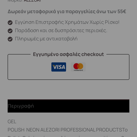
Δωρεάν μεταφορικά για παραγγελίες άνω των 55€
Εγγύηση Επιστροφής Χρημάτων Χωρίς Ρίσκο!
Παράδοση και σε δυσπρόσιτες περιοχές.
Πληρωμές με αντικαταβολή
Εγγυημένο ασφαλές checkout
Περιγραφή
GEL
POLISH NEON ALEZORI PROFESSIONAL PRODUCTSΤο