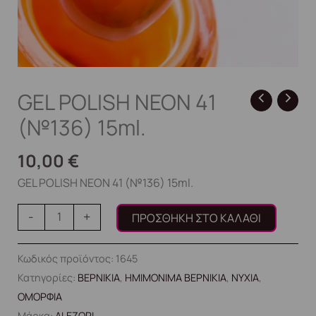
GEL POLISH NEON 41
(№136) 15ml.
10,00
€
GEL POLISH NEON 41 (№136) 15ml.
-
+
ΠΡΟΣΘΉΚΗ ΣΤΟ ΚΑΛΆΘΙ
Κωδικός προϊόντος:
1645
Κατηγορίες:
ΒΕΡΝΙΚΙΑ
,
ΗΜΙΜΟΝΙΜΑ ΒΕΡΝΙΚΙΑ
,
ΝΥΧΙΑ
,
ΟΜΟΡΦΙΑ
Μάρκα:
ALEZORI