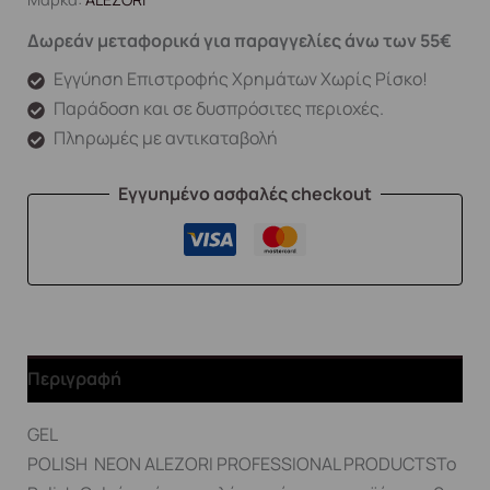
Δωρεάν μεταφορικά για παραγγελίες άνω των 55€
Εγγύηση Επιστροφής Χρημάτων Χωρίς Ρίσκο!
Παράδοση και σε δυσπρόσιτες περιοχές.
Πληρωμές με αντικαταβολή
Εγγυημένο ασφαλές checkout
Περιγραφή
GEL
POLISH NEON ALEZORI PROFESSIONAL PRODUCTSΤο