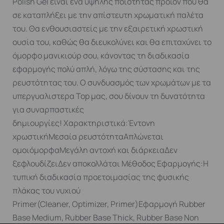
Polish Gel είναι ένα υψηλής ποιότητας προϊόν που θα
σε καταπλήξει με την απίστευτη χρωματική παλέτα
του. Θα ενθουσιαστείς με την εξαιρετική χρωστική
ουσία του, καθώς θα διευκολύνει και θα επιταχύνει το
όμορφο μανικιούρ σου, κάνοντας τη διαδικασία
εφαρμογής πολύ απλή, λόγω της σύστασης και της
ρευστότητας του. Ο συνδυασμός των χρωμάτων με τα
υπεργυαλιστερα Top μας, σου δίνουν τη δυνατότητα
για συναρπαστικές
δημιουργίες! Χαρακτηριστικά:Έντονη
χρωστικήΜεσαία ρευστότηταΑπλώνεται
ομοιόμορφαΜεγάλη αντοχή και διάρκειαΔεν
ξεφλουδίζειΔεν αποκολλάται Μέθοδος Εφαρμογής:Η
τυπική διαδικασία προετοιμασίας της φυσικής
πλάκας του νυχιού
Primer(Cleaner, Optimizer, Primer)Εφαρμογή Rubber
Base Medium, Rubber Base Thick, Rubber Base Non