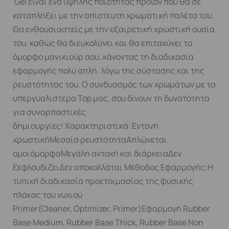
Gel είναι ένα υψηλής ποιότητας προϊόν που θα σε
καταπλήξει με την απίστευτη χρωματική παλέτα του.
Θα ενθουσιαστείς με την εξαιρετική χρωστική ουσία
του, καθώς θα διευκολύνει και θα επιταχύνει το
όμορφο μανικιούρ σου, κάνοντας τη διαδικασία
εφαρμογής πολύ απλή, λόγω της σύστασης και της
ρευστότητας του. Ο συνδυασμός των χρωμάτων με τα
υπεργυαλιστερα Top μας, σου δίνουν τη δυνατότητα
για συναρπαστικές
δημιουργίες! Χαρακτηριστικά:Έντονη
χρωστικήΜεσαία ρευστότηταΑπλώνεται
ομοιόμορφαΜεγάλη αντοχή και διάρκειαΔεν
ξεφλουδίζειΔεν αποκολλάται Μέθοδος Εφαρμογής:Η
τυπική διαδικασία προετοιμασίας της φυσικής
πλάκας του νυχιού
Primer(Cleaner, Optimizer, Primer)Εφαρμογή Rubber
Base Medium, Rubber Base Thick, Rubber Base Non