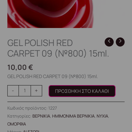
GEL POLISH RED
CARPET 09 (№800) 15ml.
10,00
€
GEL POLISH RED CARPET 09 (№800) 15ml.
-
+
ΠΡΟΣΘΉΚΗ ΣΤΟ ΚΑΛΆΘΙ
Κωδικός προϊόντος:
1227
Κατηγορίες:
ΒΕΡΝΙΚΙΑ
,
ΗΜΙΜΟΝΙΜΑ ΒΕΡΝΙΚΙΑ
,
ΝΥΧΙΑ
,
ΟΜΟΡΦΙΑ
Μάρκα:
ALEZORI