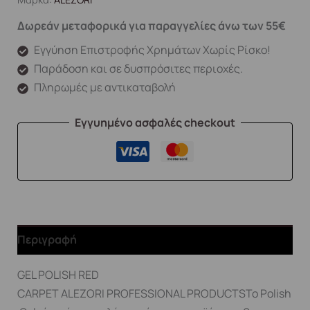
Δωρεάν μεταφορικά για παραγγελίες άνω των 55€
Εγγύηση Επιστροφής Χρημάτων Χωρίς Ρίσκο!
Παράδοση και σε δυσπρόσιτες περιοχές.
Πληρωμές με αντικαταβολή
Εγγυημένο ασφαλές checkout
Περιγραφή
GEL POLISH RED
CARPET ALEZORI PROFESSIONAL PRODUCTSΤο Polish