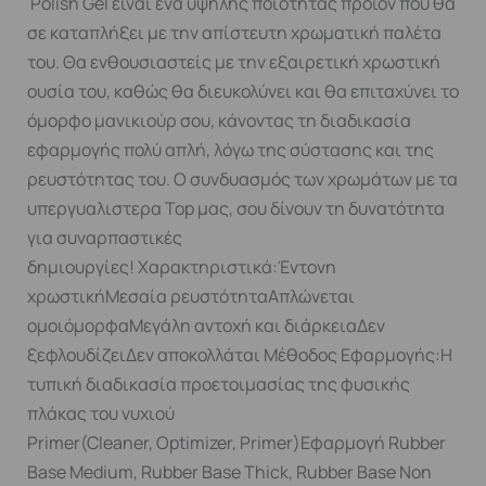
Polish Gel είναι ένα υψηλής ποιότητας προϊόν που θα
σε καταπλήξει με την απίστευτη χρωματική παλέτα
του. Θα ενθουσιαστείς με την εξαιρετική χρωστική
ουσία του, καθώς θα διευκολύνει και θα επιταχύνει το
όμορφο μανικιούρ σου, κάνοντας τη διαδικασία
εφαρμογής πολύ απλή, λόγω της σύστασης και της
ρευστότητας του. Ο συνδυασμός των χρωμάτων με τα
υπεργυαλιστερα Top μας, σου δίνουν τη δυνατότητα
για συναρπαστικές
δημιουργίες! Χαρακτηριστικά:Έντονη
χρωστικήΜεσαία ρευστότηταΑπλώνεται
ομοιόμορφαΜεγάλη αντοχή και διάρκειαΔεν
ξεφλουδίζειΔεν αποκολλάται Μέθοδος Εφαρμογής:Η
τυπική διαδικασία προετοιμασίας της φυσικής
πλάκας του νυχιού
Primer(Cleaner, Optimizer, Primer)Εφαρμογή Rubber
Base Medium, Rubber Base Thick, Rubber Base Non