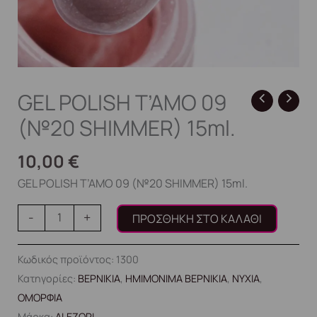
GEL POLISH T’AMO 09
(№20 SHIMMER) 15ml.
10,00
€
GEL POLISH T’AMO 09 (№20 SHIMMER) 15ml.
-
+
ΠΡΟΣΘΉΚΗ ΣΤΟ ΚΑΛΆΘΙ
Κωδικός προϊόντος:
1300
Κατηγορίες:
ΒΕΡΝΙΚΙΑ
,
ΗΜΙΜΟΝΙΜΑ ΒΕΡΝΙΚΙΑ
,
ΝΥΧΙΑ
,
ΟΜΟΡΦΙΑ
Μάρκα:
ALEZORI