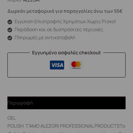
Δωρεάν μεταφορικά για παραγγελίες άνω των 55€
Εγγύηση Επιστροφής Χρημάτων Χωρίς Ρίσκο!
Παράδοση και σε δυσπρόσιτες περιοχές.
Πληρωμές με αντικαταβολή
Εγγυημένο ασφαλές checkout
Περιγραφή
GEL
POLISH T’AMO ALEZORI PROFESSIONAL PRODUCTSΤο