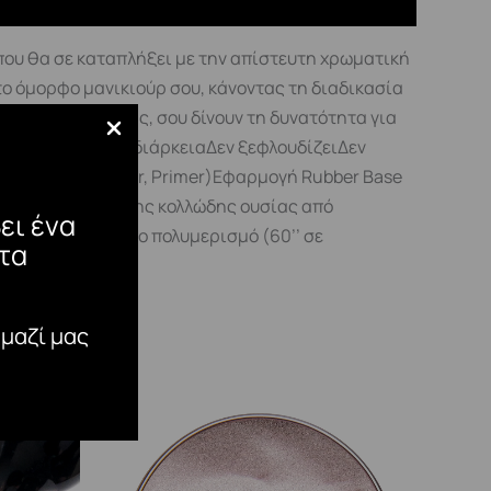
ου θα σε καταπλήξει με την απίστευτη χρωματική
 το όμορφο μανικιούρ σου, κάνοντας τη διαδικασία
αλιστερα Top μας, σου δίνουν τη δυνατότητα για
λη αντοχή και διάρκειαΔεν ξεφλουδίζειΔεν
leaner, Optimizer, Primer)Εφαρμογή Rubber Base
ταται αφαίρεση της κολλώδης ουσίας από
ει ένα
 Gel, με ενδιάμεσο πολυμερισμό (60’’ σε
τα
έχρι και 120’’.
 μαζί μας