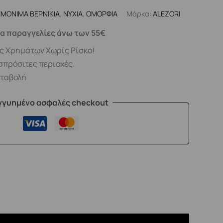
ΙΜΟΝΙΜΑ ΒΕΡΝΙΚΙΑ
,
ΝΥΧΙΑ
,
ΟΜΟΡΦΙΑ
Μάρκα:
ALEZORI
α παραγγελίες άνω των 55€
ς Χρημάτων Χωρίς Ρίσκο!
σπρόσιτες περιοχές.
αταβολή
γγυημένο ασφαλές checkout