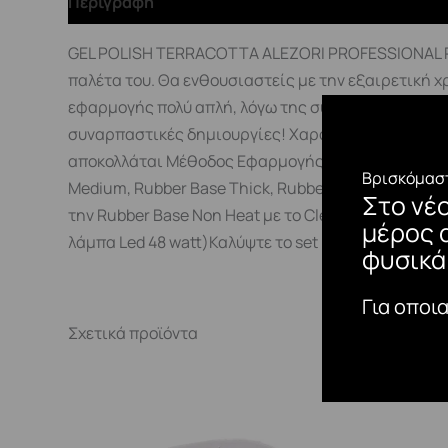
Περιγραφή
GEL POLISH TERRACOTTA ALEZORI PROFESSIONAL PRO
παλέτα του. Θα ενθουσιαστείς με την εξαιρετική χ
εφαρμογής πολύ απλή, λόγω της σύστασης και της 
συναρπαστικές δημιουργίες! Χαρακτηριστικά:Έντ
αποκολλάται Μέθοδος Εφαρμογής:Η τυπική διαδικασ
Βρισκόμαστ
Medium, Rubber Base Thick, Rubber Base Non Hea
Στο νέ
την Rubber Base Non Heat με το Cleaner πριν τη χρ
μέρος 
λάμπα Led 48 watt)Καλύψτε το set με ένα Top Coat.
φυσικά
Για οποι
Σχετικά προϊόντα