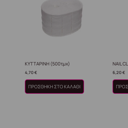
ΚΥΤΤΑΡΙΝΗ (500τμχ)
NAIL C
4,70
€
6,20
€
ΠΡΟΣΘΉΚΗ ΣΤΟ ΚΑΛΆΘΙ
ΠΡΟΣ