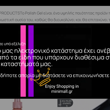
DUCTSΤο Polish Gel είναι ένα υψηλής ποιότητας προϊόν π
ρωστική ουσία του, καθώς θα διευκολύνει και θα επιταχύνει
ρευστότητας του. Ο συνδυασμός των χρωμάτων με τα υπεργυ
ονη χρωστικήΜεσαία ρευστότηταΑπλώνεται ομοιόμορφαΜεγά
ία προετοιμασίας της φυσικής πλάκας του νυχιού Primer(C
ε υπό εξέλιξη
t της αρεσκείας σας στη πλάκα του νυχιούΣΗΜΑΝΤΙΚΟ! Συνίσ
ο μας ηλεκτρονικό κατάστημα έχει ανέβ
ήση του polish gel.Εφαρμόζουμε 2 λεπτές στρώσεις του Polish
από τα είδη που υπάρχουν διαθέσιμα σ
 *mini tips*Στα σκούρα χρώματα αυξάνουμε τον πολυμερισμό μ
 καταστήματά μας.
αδήποτε απορία μη διστάσετε να επικοινωνήσετε