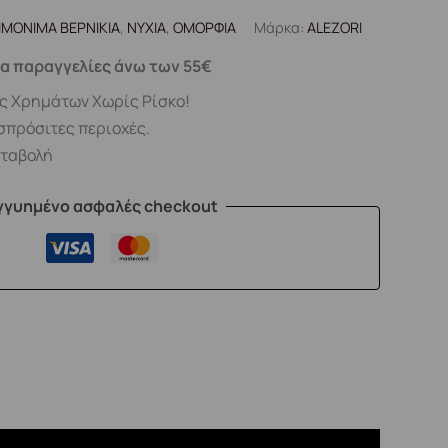
ΙΜΟΝΙΜΑ ΒΕΡΝΙΚΙΑ
,
ΝΥΧΙΑ
,
ΟΜΟΡΦΙΑ
Μάρκα:
ALEZORI
α παραγγελίες άνω των 55€
ς Χρημάτων Χωρίς Ρίσκο!
σπρόσιτες περιοχές.
αταβολή
γγυημένο ασφαλές checkout