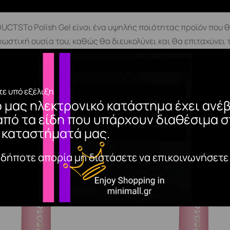
CTSΤο Polish Gel είναι ένα υψηλής ποιότητας προϊόν που θ
ρωστική ουσία του, καθώς θα διευκολύνει και θα επιταχύνει
ρευστότητας του. Ο συνδυασμός των χρωμάτων με τα υπεργυ
ονη χρωστικήΜεσαία ρευστότηταΑπλώνεται ομοιόμορφαΜεγά
ία προετοιμασίας της φυσικής πλάκας του νυχιού Primer(C
ε υπό εξέλιξη
t της αρεσκείας σας στη πλάκα του νυχιούΣΗΜΑΝΤΙΚΟ! Συνίσ
ο μας ηλεκτρονικό κατάστημα έχει ανέβ
ήση του polish gel.Εφαρμόζουμε 2 λεπτές στρώσεις του Polish
από τα είδη που υπάρχουν διαθέσιμα σ
 *mini tips*Στα σκούρα χρώματα αυξάνουμε τον πολυμερισμό μ
 καταστήματά μας.
αδήποτε απορία μη διστάσετε να επικοινωνήσετε