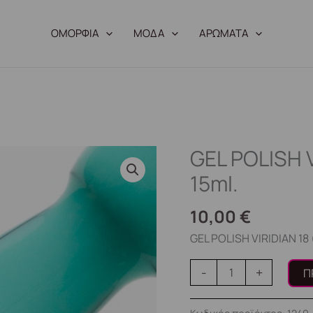
ΟΜΟΡΦΙΑ
ΜΟΔΑ
ΑΡΩΜΑΤΑ
GEL POLISH 
GEL
POLISH
15ml.
VIRIDIAN
18
10,00
€
(№1166)
GEL POLISH VIRIDIAN 18
15ml.
ποσότητα
-
+
Π