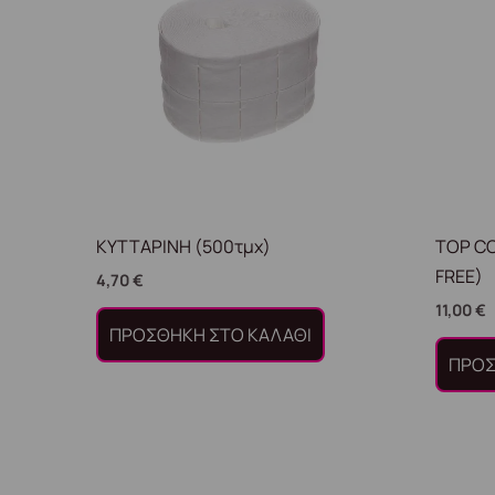
ΚΥΤΤΑΡΙΝΗ (500τμχ)
TOP C
FREE)
4,70
€
11,00
€
ΠΡΟΣΘΉΚΗ ΣΤΟ ΚΑΛΆΘΙ
ΠΡΟΣ