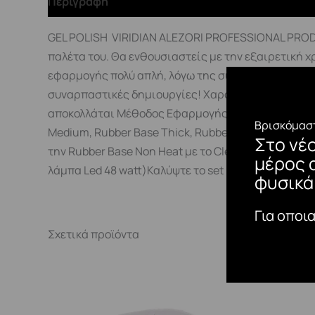
Περιγραφή
GEL POLISH VIRIDIAN ALEZORI PROFESSIONAL PRODU
παλέτα του. Θα ενθουσιαστείς με την εξαιρετική χ
εφαρμογής πολύ απλή, λόγω της σύστασης και της 
συναρπαστικές δημιουργίες! Χαρακτηριστικά:Έντ
αποκολλάται Μέθοδος Εφαρμογής:Η τυπική διαδικασ
Βρισκόμαστ
Medium, Rubber Base Thick, Rubber Base Non Hea
Στο νέ
την Rubber Base Non Heat με το Cleaner πριν τη χρ
μέρος 
λάμπα Led 48 watt)Καλύψτε το set με ένα Top Coat.
φυσικά
Για οποι
Σχετικά προϊόντα