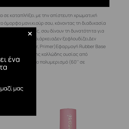
α σε καταπλήξει με την απίστευτη χρωματική
 το όμορφο μανικιούρ σου, κάνοντας τη διαδικασία
αλιστερα Top μας, σου δίνουν τη δυνατότητα για
λη αντοχή και διάρκειαΔεν ξεφλουδίζειΔεν
leaner, Optimizer, Primer)Εφαρμογή Rubber Base
ταται αφαίρεση της κολλώδης ουσίας από
ει ένα
 Gel, με ενδιάμεσο πολυμερισμό (60’’ σε
τα
έχρι και 120’’.
 μαζί μας