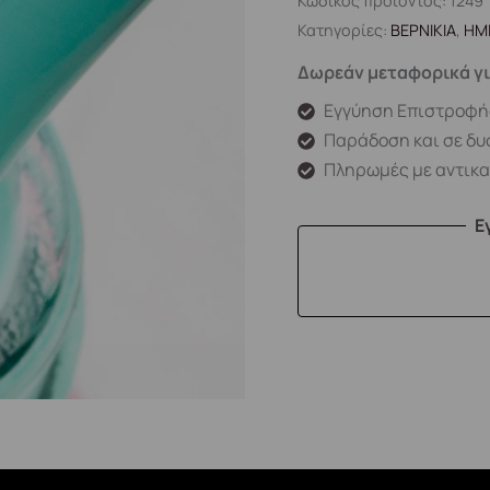
Κωδικός προϊόντος:
1249
Κατηγορίες:
ΒΕΡΝΙΚΙΑ
,
ΗΜ
Δωρεάν μεταφορικά γι
Εγγύηση Επιστροφή
Παράδοση και σε δυ
Πληρωμές με αντικ
Ε