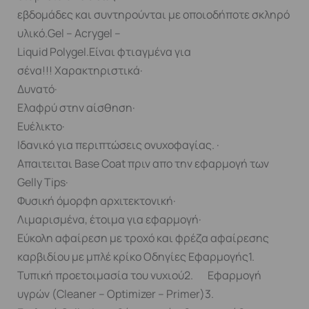
εβδομάδες και συντηρούνται με οποιοδήποτε σκληρό
υλικό.Gel – Acrygel –
Liquid Polygel.Είναι φτιαγμένα για
σένα!!! Χαρακτηριστικά·
Δυνατό·
Ελαφρύ στην αίσθηση·
Ευέλικτο·
Ιδανικό για περιπτώσεις ονυχοφαγίας. ·
Απαιτειται Base Coat πριν απο την εφαρμογή των
Gelly Tips·
Φυσική όμορφη αρχιτεκτονική·
Λιμαρισμένα, έτοιμα για εφαρμογή·
Εύκολη αφαίρεση με τροχό και φρέζα αφαίρεσης
καρβιδίου με μπλέ κρίκο Οδηγίες Εφαρμογής1.
Τυπική προετοιμασία του νυχιού2. Εφαρμογή
υγρών (Cleaner – Optimizer – Primer)3.