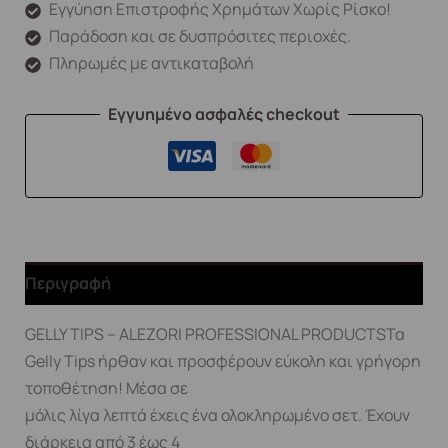
Εγγύηση Επιστροφής Χρημάτων Χωρίς Ρίσκο!
Παράδοση και σε δυσπρόσιτες περιοχές.
Πληρωμές με αντικαταβολή
Εγγυημένο ασφαλές checkout
Περιγραφή
GELLY TIPS – ALEZORI PROFESSIONAL PRODUCTSΤα
Gelly Tips ήρθαν και προσφέρουν εύκολη και γρήγορη
τοποθέτηση! Μέσα σε
μόλις λίγα λεπτά έχεις ένα ολοκληρωμένο σετ. Έχουν
διάρκεια από 3 έως 4