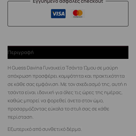
Εγγυημένο ασφαλές checkout
Περιγραφή
Η Guess Davina Γυναικεία Τσάντα Ώμου σε μαύρη
απόχρωση προσφέρει κομψότητα και πρακτικότητα
σε κάθε σας εμφάνιση. Με τον σχεδιασμό της, αυτή η
τσάντα είναι ιδανική για όλες τις ώρες της ημέρας,
καθώς μπορεί να φορεθεί άνετα στον ώμο,
προσαρμόζοντας εύκολα το στυλ σας σε κάθε
περίσταση.
Εξωτερικό από συνθετικό δέρμα.