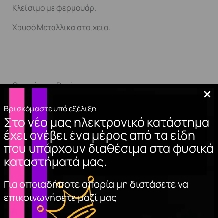
Κλείσιμο με φερμουάρ.
Χρυσό Μεταλλικά στοιχεία.
Οικογένεια: Davina.
Επένδυση με εξατομικευμένο λογότυπο.
Βρισκόμαστε υπό εξέλιξη
Στο νέο μας ηλεκτρονικό κατάστημα
Εσωτερική τσέπη με φερμουάρ.
έχει ανέβει ένα μέρος από τα είδη
Αλυσίδα με γούρια διακοσμημένα με το λογότυπο.
που υπάρχουν διαθέσιμα στα φυσικά
καταστήματά μας.
Διαστάσεις: 23x24x4 εκ.
Ρυθμιζόμενη και αποσπώμενη λαβή, μήκος περ. 11,5
Για οποιαδήποτε απορία μη διστάσετε να
εκ.
επικοινωνήσετε μαζί μας