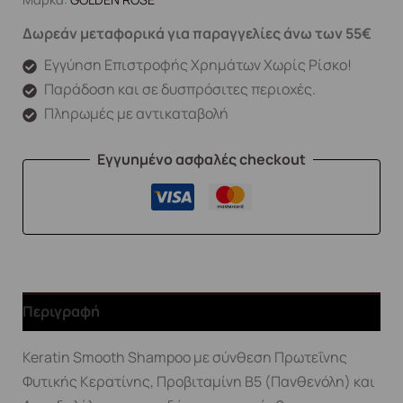
Δωρεάν μεταφορικά για παραγγελίες άνω των 55€
Εγγύηση Επιστροφής Χρημάτων Χωρίς Ρίσκο!
Παράδοση και σε δυσπρόσιτες περιοχές.
Πληρωμές με αντικαταβολή
Εγγυημένο ασφαλές checkout
Περιγραφή
Keratin Smooth Shampoo με σύνθεση Πρωτεΐνης
Φυτικής Κερατίνης, Προβιταμίνη Β5 (Πανθενόλη) και