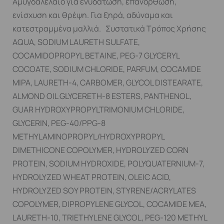
Αμυγδαλέλαιο για ενυδάτωση, επανόρθωση,
ενίσχυση και θρέψη. Για ξηρά, αδύναμα και
κατεστραμμένα μαλλιά. Συστατικά Τρόπος Χρήσης
AQUA, SODIUM LAURETH SULFATE,
COCAMIDOPROPYL BETAINE, PEG-7 GLYCERYL
COCOATE, SODIUM CHLORIDE, PARFUM, COCAMIDE
MIPA, LAURETH-4, CARBOMER, GLYCOL DISTEARATE,
ALMOND OIL GLYCERETH-8 ESTERS, PANTHENOL,
GUAR HYDROXYPROPYLTRIMONIUM CHLORIDE,
GLYCERIN, PEG-40/PPG-8
METHYLAMINOPROPYL/HYDROXYPROPYL
DIMETHICONE COPOLYMER, HYDROLYZED CORN
PROTEIN, SODIUM HYDROXIDE, POLYQUATERNIUM-7,
HYDROLYZED WHEAT PROTEIN, OLEIC ACID,
HYDROLYZED SOY PROTEIN, STYRENE/ACRYLATES
COPOLYMER, DIPROPYLENE GLYCOL, COCAMIDE MEA,
LAURETH-10, TRIETHYLENE GLYCOL, PEG-120 METHYL