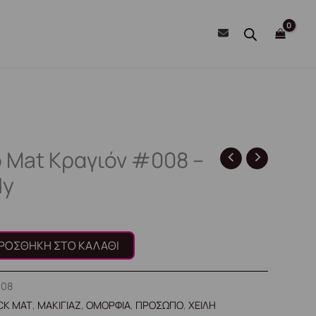
p Mat Κραγιόν #008 –
dy
ΡΟΣΘΉΚΗ ΣΤΟ ΚΑΛΆΘΙ
008
ICK MAT
,
ΜΑΚΙΓΙΑΖ
,
ΟΜΟΡΦΙΑ
,
ΠΡΟΣΩΠΟ
,
ΧΕΙΛΗ