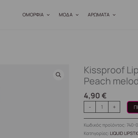
ΟΜΟΡΦΙΑ
ΜΟΔΑ
ΑΡΩΜΑΤΑ
Kissproof Li
Kissproof
Lip
Peach melo
Mat
Κραγιόν
4,90
€
#008
-
+
Π
-
Peach
Κωδικός προϊόντος:
740-
melody
Κατηγορίες:
LIQUID LIPST
ποσότητα