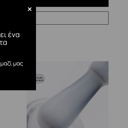
ει ένα
τα
 μαζί μας