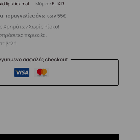
uid lipstick mat
Μάρκα:
ELIXIR
α παραγγελίες άνω των 55€
ς Χρημάτων Χωρίς Ρίσκο!
σπρόσιτες περιοχές.
αταβολή
γγυημένο ασφαλές checkout