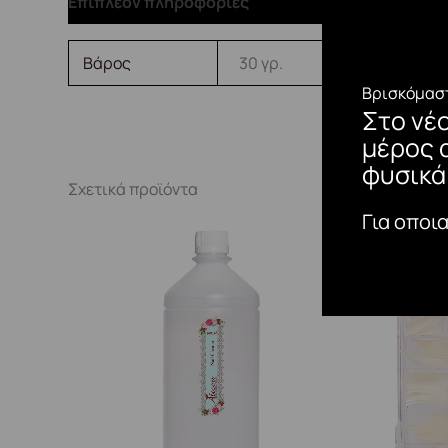
Επιπλέον πληροφορίες
Βάρος
30 γρ.
Βρισκόμαστ
Στο νέ
μέρος 
φυσικά
Σχετικά προϊόντα
Για οποι