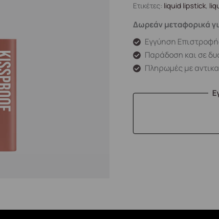
Ετικέτες:
liquid lipstick
,
liq
Δωρεάν μεταφορικά γι
Εγγύηση Επιστροφή
Παράδοση και σε δυ
Πληρωμές με αντικ
Ε