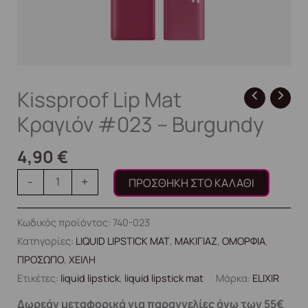
Kissproof Lip Mat
Κραγιόν #023 – Burgundy
4,90
€
-
+
ΠΡΟΣΘΉΚΗ ΣΤΟ ΚΑΛΆΘΙ
Κωδικός προϊόντος:
740-023
Κατηγορίες:
LIQUID LIPSTICK MAT
,
ΜΑΚΙΓΙΑΖ
,
ΟΜΟΡΦΙΑ
,
ΠΡΟΣΩΠΟ
,
ΧΕΙΛΗ
Ετικέτες:
liquid lipstick
,
liquid lipstick mat
Μάρκα:
ELIXIR
Δωρεάν μεταφορικά για παραγγελίες άνω των 55€