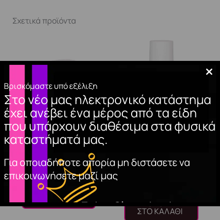
Σχετικά προϊόντα
Βρισκόμαστε υπό εξέλιξη
Στο νέο μας ηλεκτρονικό κατάστημα
έχει ανέβει ένα μέρος από τα είδη
που υπάρχουν διαθέσιμα στα φυσικά
καταστήματά μας.
ΚΥΤΤΑΡΙΝΗ
MUA PRO/BASE
(500τμχ)
MATTE FINISH
Για οποιαδήποτε απορία μη διστάσετε να
FOUNDATION – 110
4,70
€
επικοινωνήσετε μαζί μας
10,99
€
ΠΡΟΣΘΉΚΗ
ΣΤΟ ΚΑΛΆΘΙ
ΠΡΟΣΘΉΚΗ
ΣΤΟ ΚΑΛΆΘΙ