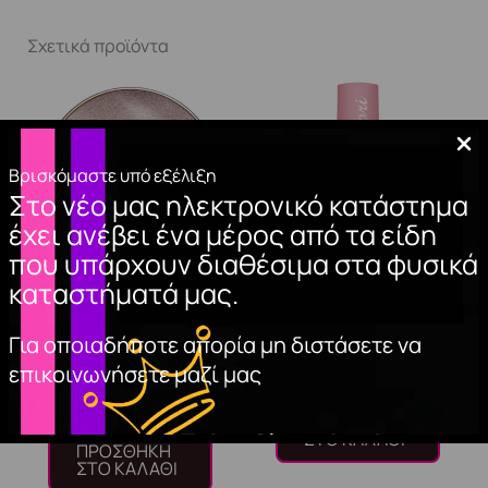
Σχετικά προϊόντα
Βρισκόμαστε υπό εξέλιξη
Στο νέο μας ηλεκτρονικό κατάστημα
έχει ανέβει ένα μέρος από τα είδη
που υπάρχουν διαθέσιμα στα φυσικά
καταστήματά μας.
ΑΚΡΥΛΙΚΗ ΣΚΟΝΗ
BASE COAT CLASSIC
ΝΥΧΙΩΝ (NATURAL
15ml.
Για οποιαδήποτε απορία μη διστάσετε να
PINK)
επικοινωνήσετε μαζί μας
10,00
€
8,50
€
ΠΡΟΣΘΉΚΗ
ΣΤΟ ΚΑΛΆΘΙ
ΠΡΟΣΘΉΚΗ
ΣΤΟ ΚΑΛΆΘΙ