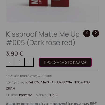
Kissproof Matte Me Up
#005 (Dark rose red)
3,90
€
-
+
ΠΡΟΣΘΉΚΗ ΣΤΟ ΚΑΛΆΘΙ
Κωδικός προϊόντος:
400-005
Κατηγορίες:
ΚΡΑΓΙΟΝ
,
ΜΑΚΙΓΙΑΖ
,
ΟΜΟΡΦΙΑ
,
ΠΡΟΣΩΠΟ
,
ΧΕΙΛΗ
Ετικέτα:
κραγιον
Μάρκα:
ELIXIR
Δωρεάν μεταφορικά για παραγγελίες άνω των 55€