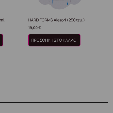
ml.
HARD FORMS Alezori (250τεμ.)
19,00
€
Ι
ΠΡΟΣΘΉΚΗ ΣΤΟ ΚΑΛΆΘΙ