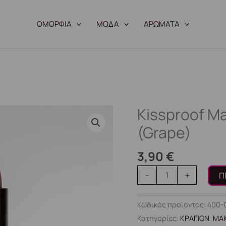
ΟΜΟΡΦΙΑ
ΜΟΔΑ
ΑΡΩΜΑΤΑ
Kissproof M
Kissproof
Matte
(Grape)
Me
Up
3,90
€
#027
-
+
Π
(Grape)
ποσότητα
Κωδικός προϊόντος:
400-
Κατηγορίες:
ΚΡΑΓΙΟΝ
,
ΜΑΚ