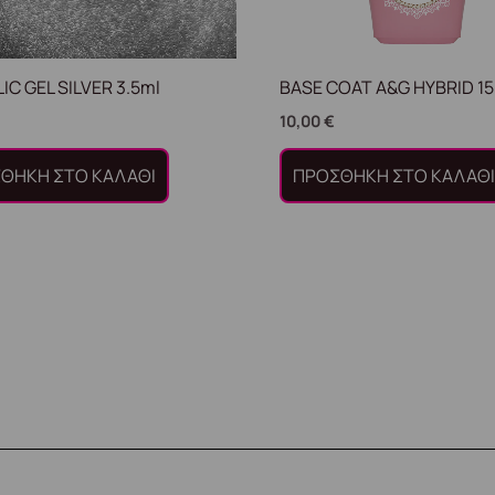
IC GEL SILVER 3.5ml
BASE COAT A&G HYBRID 15
10,00
€
ΘΉΚΗ ΣΤΟ ΚΑΛΆΘΙ
ΠΡΟΣΘΉΚΗ ΣΤΟ ΚΑΛΆΘ