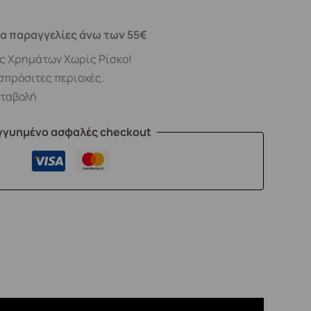
α παραγγελίες άνω των 55€
ς Χρημάτων Χωρίς Ρίσκο!
σπρόσιτες περιοχές.
αταβολή
γγυημένο ασφαλές checkout