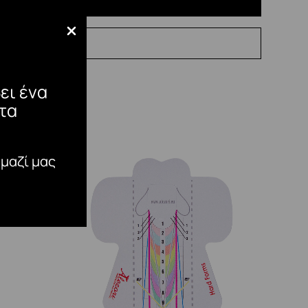
ει ένα
τα
 μαζί μας