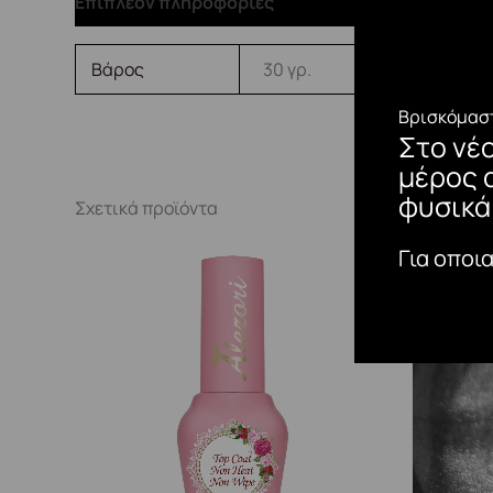
Επιπλέον πληροφορίες
Βάρος
30 γρ.
Βρισκόμαστ
Στο νέ
μέρος 
φυσικά
Σχετικά προϊόντα
Για οποι