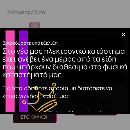
Σχετικά προϊόντα
Βρισκόμαστε υπό εξέλιξη
Στο νέο μας ηλεκτρονικό κατάστημα
έχει ανέβει ένα μέρος από τα είδη
που υπάρχουν διαθέσιμα στα φυσικά
καταστήματά μας.
BASE COAT CLASSIC
ΦΥΛΛΑ ΧΡΥΣΟΥ
Για οποιαδήποτε απορία μη διστάσετε να
15ml.
2,90
€
επικοινωνήσετε μαζί μας
10,00
€
ΠΡΟΣΘΉΚΗ
ΣΤΟ ΚΑΛΆΘΙ
ΠΡΟΣΘΉΚΗ
ΣΤΟ ΚΑΛΆΘΙ