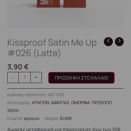
Kissproof Satin Me Up
#026 (Latte)
3,90
€
-
+
ΠΡΟΣΘΉΚΗ ΣΤΟ ΚΑΛΆΘΙ
Κωδικός προϊόντος:
401-026
Κατηγορίες:
ΚΡΑΓΙΟΝ
,
ΜΑΚΙΓΙΑΖ
,
ΟΜΟΡΦΙΑ
,
ΠΡΟΣΩΠΟ
,
ΧΕΙΛΗ
Ετικέτα:
κραγιον
Μάρκα:
ELIXIR
Δωρεάν μεταφορικά για παραγγελίες άνω των 55€