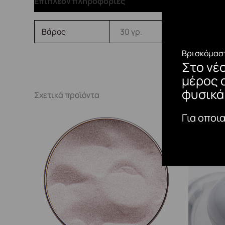
Επιπλέον πληροφορίες
Βάρος
30 γρ.
Βρισκόμαστ
Στο νέ
μέρος 
φυσικά
Σχετικά προϊόντα
Για οποι