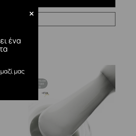
ει ένα
τα
 μαζί μας