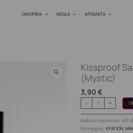
ΟΜΟΡΦΙΑ
ΜΟΔΑ
ΑΡΩΜΑΤΑ
Kissproof S
Kissproof
Satin
(Mystic)
Me
Up
3,90
€
#038
-
+
Π
(Mystic)
ποσότητα
Κωδικός προϊόντος:
401-
Κατηγορίες:
ΚΡΑΓΙΟΝ
,
ΜΑΚ