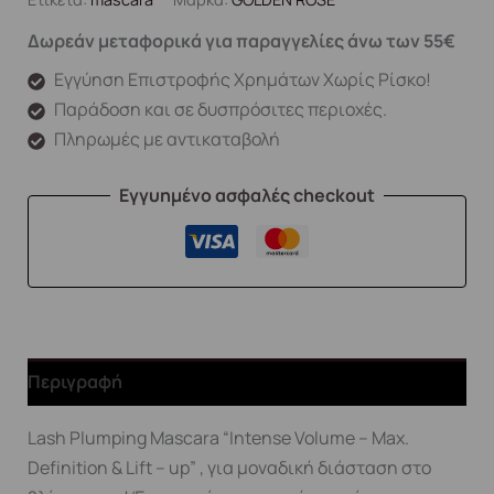
Δωρεάν μεταφορικά για παραγγελίες άνω των 55€
Εγγύηση Επιστροφής Χρημάτων Χωρίς Ρίσκο!
Παράδοση και σε δυσπρόσιτες περιοχές.
Πληρωμές με αντικαταβολή
Εγγυημένο ασφαλές checkout
Περιγραφή
Lash Plumping Mascara “Intense Volume – Max.
Definition & Lift – up” , για μοναδική διάσταση στο