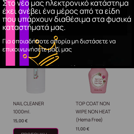
Στο νέο μας ηλεκτρονικό κατάστημα
αποτέλεσμα συνδυάστε με το LASH PRIMER GR .
έχει ανέβει ένα μέρος από τα είδη
που υπάρχουν διαθέσιμα στα φυσικά
καταστήματά μας.
Σχετικά προϊόντα
Για οποιαδήποτε απορία μη διστάσετε να
επικοινωνήσετε μαζί μας
NAIL CLEANER
TOP COAT NON
1000ml.
WIPE NON HEAT
(Hema Free)
15,00
€
11,00
€