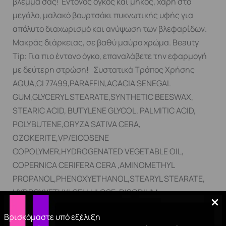
βλέμμα σας! Έντονος όγκος και μήκος, χάρη στο
μεγάλο, μαλακό βουρτσάκι πυκνωτικής υφής για
απόλυτο διαχωρισμό και ανύψωση των βλεφαρίδων.
Μακράς διάρκειας, σε βαθύ μαύρο χρώμα. Beauty
Tip: Για πιο έντονο όγκο, επαναλάβετε την εφαρμογή
με δεύτερη στρώση! Συστατικά Τρόπος Χρήσης
AQUA,CI 77499,PARAFFIN,ACACIA SENEGAL
GUM,GLYCERYL STEARATE,SYNTHETIC BEESWAX,
STEARIC ACID, BUTYLENE GLYCOL, PALMITIC ACID,
POLYBUTENE,ORYZA SATIVA CERA,
OZOKERITE,VP/EICOSENE
COPOLYMER,HYDROGENATED VEGETABLE OIL,
COPERNICA CERIFERA CERA ,AMINOMETHYL
PROPANOL,PHENOXYETHANOL,STEARYL STEARATE,
HYDROXYETHYLCELLULOSE, DISODIUM
EDTA,ETHYLHEXYLGLYCERIN. Τοποθετήστε την
Βρισκόμαστε υπό εξέλιξη
επιθυμητή ποσότητα στα βλέφαρα και για πιο έντονο