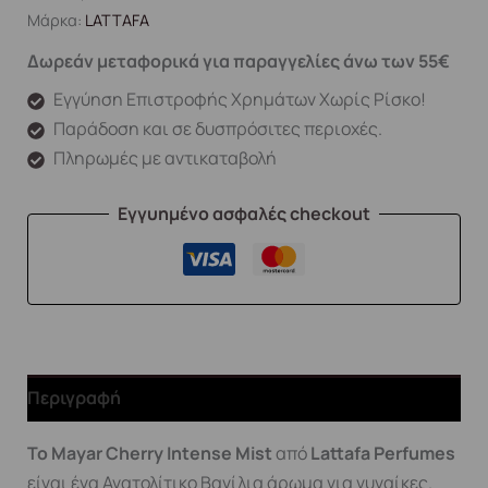
Μάρκα:
LATTAFA
Δωρεάν μεταφορικά για παραγγελίες άνω των 55€
Εγγύηση Επιστροφής Χρημάτων Χωρίς Ρίσκο!
Παράδοση και σε δυσπρόσιτες περιοχές.
Πληρωμές με αντικαταβολή
Εγγυημένο ασφαλές checkout
Περιγραφή
Το Mayar Cherry Intense Mist
από
Lattafa Perfumes
είναι ένα Ανατολίτικο Βανίλια άρωμα για γυναίκες.