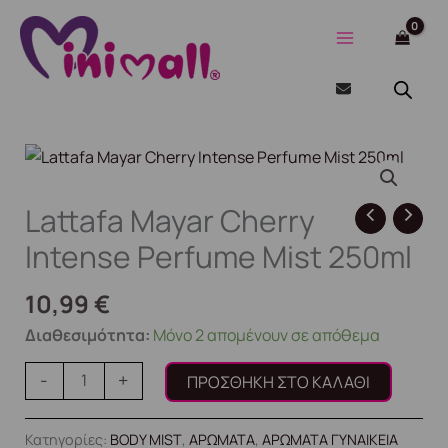
Μετάβαση
στο
περιεχόμενο
Lattafa
Mayar
Cherry
Lattafa Mayar Cherry
Intense
Intense Perfume Mist 250ml
Perfume
Mist
10,99
€
250ml
Διαθεσιμότητα:
Μόνο 2 απομένουν σε απόθεμα
ποσότητα
-
+
ΠΡΟΣΘΉΚΗ ΣΤΟ ΚΑΛΆΘΙ
Κατηγορίες:
BODY MIST
,
ΑΡΩΜΑΤΑ
,
ΑΡΩΜΑΤΑ ΓΥΝΑΙΚΕΙΑ