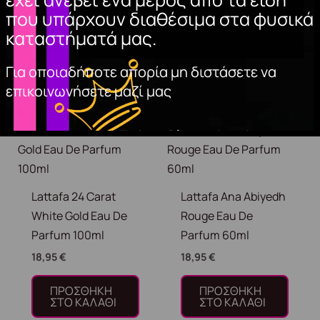
28,95
€
που υπάρχουν διαθέσιμα στα φυσικά
καταστήματά μας.
ΠΡΟΣΘΉΚΗ
ΣΤΟ ΚΑΛΆΘΙ
Για οποιαδήποτε απορία μη διστάσετε να
επικοινωνήσετε μαζί μας
Lattafa 24 Carat
Lattafa Ana Abiyedh
White Gold Eau De
Rouge Eau De
Parfum 100ml
Parfum 60ml
18,95
€
18,95
€
ΠΡΟΣΘΉΚΗ
ΠΡΟΣΘΉΚΗ
ΣΤΟ ΚΑΛΆΘΙ
ΣΤΟ ΚΑΛΆΘΙ