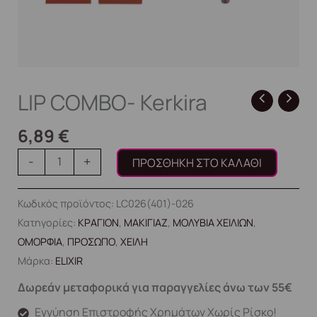
LIP COMBO- Kerkira
6,89
€
-
+
ΠΡΟΣΘΉΚΗ ΣΤΟ ΚΑΛΆΘΙ
Κωδικός προϊόντος:
LC026(401)-026
Κατηγορίες:
ΚΡΑΓΙΟΝ
,
ΜΑΚΙΓΙΑΖ
,
ΜΟΛΥΒΙΑ ΧΕΙΛΙΩΝ
,
ΟΜΟΡΦΙΑ
,
ΠΡΟΣΩΠΟ
,
ΧΕΙΛΗ
Μάρκα:
ELIXIR
Δωρεάν μεταφορικά για παραγγελίες άνω των 55€
Εγγύηση Επιστροφής Χρημάτων Χωρίς Ρίσκο!