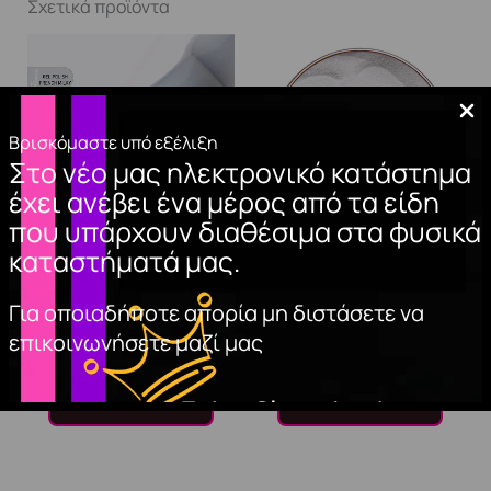
Σχετικά προϊόντα
Βρισκόμαστε υπό εξέλιξη
Στο νέο μας ηλεκτρονικό κατάστημα
έχει ανέβει ένα μέρος από τα είδη
που υπάρχουν διαθέσιμα στα φυσικά
καταστήματά μας.
GEL POLISH FRENCH
ΑΚΡΥΛΙΚΗ ΣΚΟΝΗ
MILKY 15ml
ΝΥΧΙΩΝ (WHITE)
Για οποιαδήποτε απορία μη διστάσετε να
10,00
€
8,50
€
επικοινωνήσετε μαζί μας
ΠΡΟΣΘΉΚΗ
ΠΡΟΣΘΉΚΗ
ΣΤΟ ΚΑΛΆΘΙ
ΣΤΟ ΚΑΛΆΘΙ