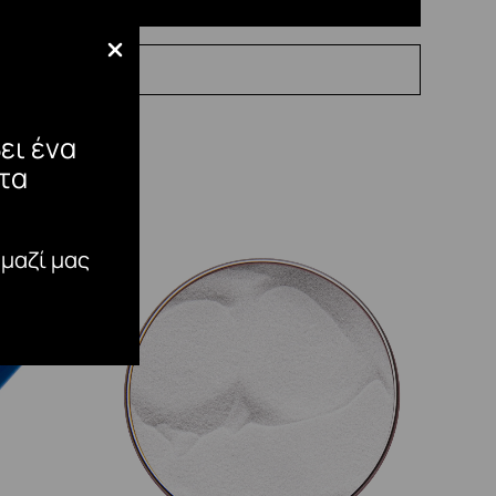
ει ένα
τα
 μαζί μας