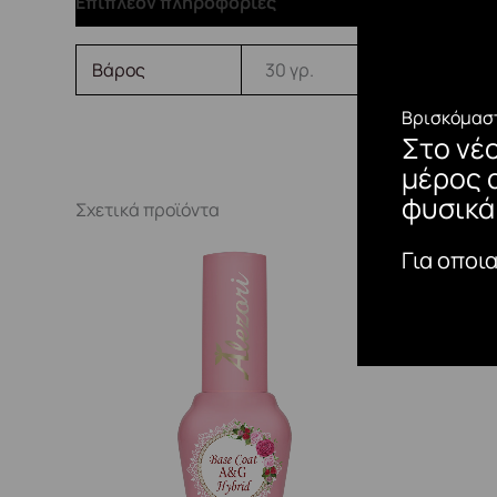
Επιπλέον πληροφορίες
Βάρος
30 γρ.
Βρισκόμαστ
Στο νέ
μέρος 
φυσικά
Σχετικά προϊόντα
Για οποι