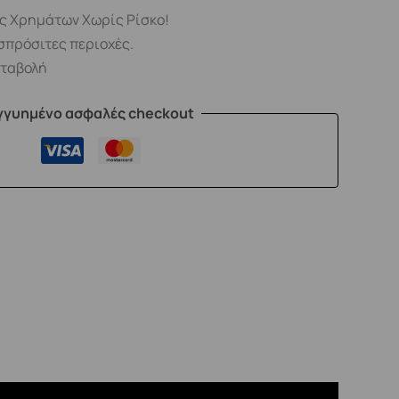
ς Χρημάτων Χωρίς Ρίσκο!
σπρόσιτες περιοχές.
αταβολή
γγυημένο ασφαλές checkout