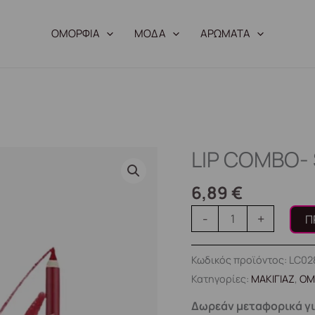
ΟΜΟΡΦΙΑ
ΜΟΔΑ
ΑΡΩΜΑΤΑ
LIP COMBO- 
LIP
COMBO-
6,89
€
Santorini
ποσότητα
-
+
Π
Κωδικός προϊόντος:
LC02
Κατηγορίες:
ΜΑΚΙΓΙΑΖ
,
ΟΜ
Δωρεάν μεταφορικά γι