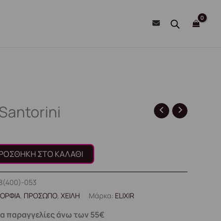
Santorini
ΡΟΣΘΉΚΗ ΣΤΟ ΚΑΛΆΘΙ
8(400)-053
ΟΡΦΙΑ
,
ΠΡΟΣΩΠΟ
,
ΧΕΙΛΗ
Μάρκα:
ELIXIR
α παραγγελίες άνω των 55€