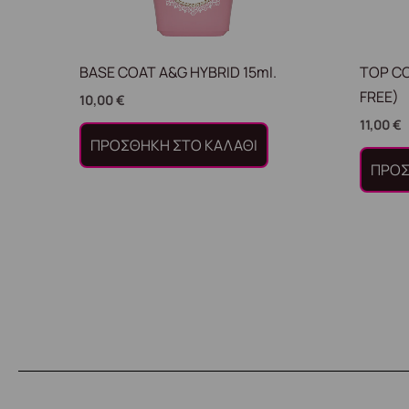
BASE COAT A&G HYBRID 15ml.
TOP C
FREE)
10,00
€
11,00
€
ΠΡΟΣΘΉΚΗ ΣΤΟ ΚΑΛΆΘΙ
ΠΡΟΣ