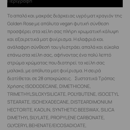
Περιγραφή
Το απαλό και μακράς διάρκειας υγρό ματ κραγιόν της
Golden Rose με απόλυτα vegan φυτική σύνθεση
προσφέρει στα χείλη σας πλήρη χρωματική κάλυψη
και εξαιρετικά ματ φινίρισμα. Η ελαφριά και
ανάλαφρη σύνθεσή του γλιστράει απαλά και εύκολα
επάνω στα χείλη σας, αφήνοντας ένα πολύ λεπτό
στρώμα χρώματος που διατηρεί τα χείλη σας
μαλακά, με απόλυτα ματ φινίρισμα. Η σειρά
διατίθεται σε 28 αποχρώσεις. Συστατικά Τρόπος
Χρήσης ISODODECANE, DIMETHICONE,
TRIMETHYLSILOXYSILICATE, POLYBUTENE, ISOCETYL
STEARATE, ISOHEXADECANE, DISTEARDIMONIUM
HECTORITE, KAOLIN, SYNTHETIC BEESWAX, SILICA
DIMETHYL SILYLATE, PROPYLENE CARBONATE,
GLYCERYL BEHENATE/EICOSADIOATE,