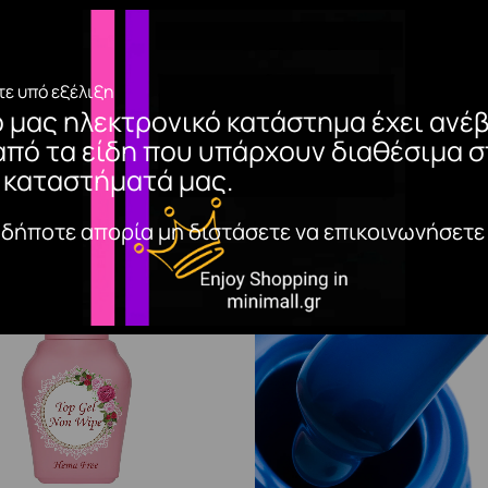
DUCTSΥγρό με το οποίο δουλεύονται όλα τα υβριδικά (acryg
ε υπό εξέλιξη
ο μας ηλεκτρονικό κατάστημα έχει ανέβ
από τα είδη που υπάρχουν διαθέσιμα σ
 καταστήματά μας.
αδήποτε απορία μη διστάσετε να επικοινωνήσετε