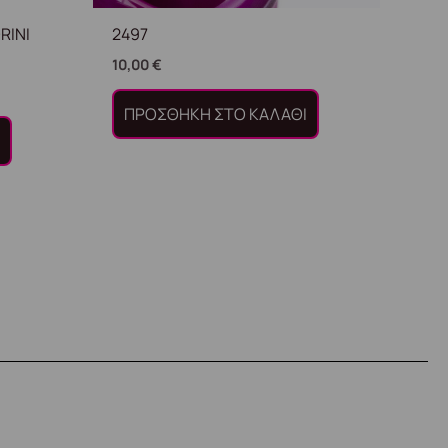
RINI
2497
10,00
€
ΠΡΟΣΘΉΚΗ ΣΤΟ ΚΑΛΆΘΙ
Ι