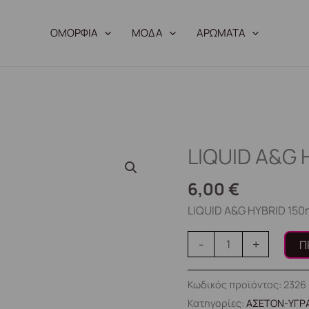
ΟΜΟΡΦΙΑ
ΜΟΔΑ
ΑΡΩΜΑΤΑ
LIQUID A&G 
LIQUID
A&G
6,00
€
HYBRID
150ml
LIQUID A&G HYBRID 150
ποσότητα
-
+
Π
Κωδικός προϊόντος:
2326
Κατηγορίες:
ΑΣΕΤΟΝ-ΥΓΡΑ