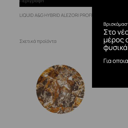
Περιγραφή
LIQUID A&G HYBRID ALEZORI PROFESSIONAL NAIL PRO
Βρισκόμαστ
Στο νέ
μέρος 
Σχετικά προϊόντα
φυσικά
Για οποι