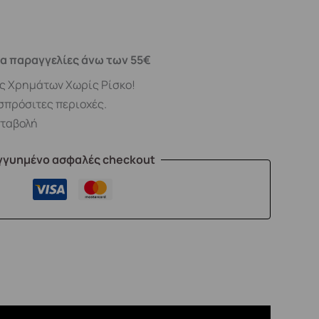
α παραγγελίες άνω των 55€
ς Χρημάτων Χωρίς Ρίσκο!
σπρόσιτες περιοχές.
αταβολή
γγυημένο ασφαλές checkout