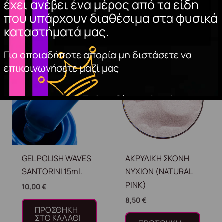
έχει ανέβει ένα μέρος από τα είδη
που υπάρχουν διαθέσιμα στα φυσικά
καταστήματά μας.
Σχετικά προϊόντα
Για οποιαδήποτε απορία μη διστάσετε να
επικοινωνήσετε μαζί μας
GEL POLISH WAVES
ΑΚΡΥΛΙΚΗ ΣΚΟΝΗ
SANTORINI 15ml.
ΝΥΧΙΩΝ (NATURAL
PINK)
10,00
€
8,50
€
ΠΡΟΣΘΉΚΗ
ΣΤΟ ΚΑΛΆΘΙ