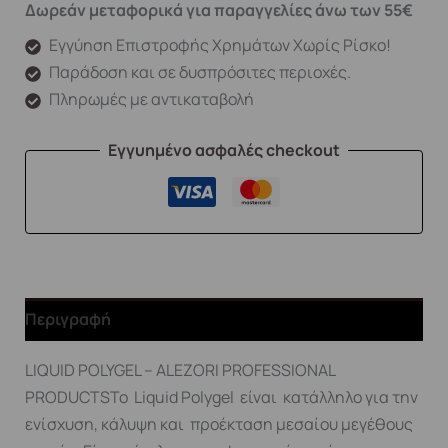
Δωρεάν μεταφορικά για παραγγελίες άνω των 55€
Εγγύηση Επιστροφής Χρημάτων Χωρίς Ρίσκο!
Παράδοση και σε δυσπρόσιτες περιοχές.
Πληρωμές με αντικαταβολή
Εγγυημένο ασφαλές checkout
Περιγραφή
LIQUID POLYGEL – ALEZORI PROFESSIONAL
PRODUCTSΤο Liquid Polygel είναι κατάλληλο για την
ενίσχυση, κάλυψη και προέκταση μεσαίου μεγέθους