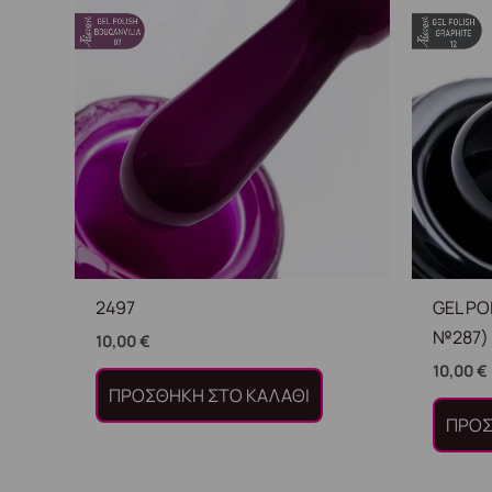
2497
GEL PO
№287) 
10,00
€
10,00
€
ΠΡΟΣΘΉΚΗ ΣΤΟ ΚΑΛΆΘΙ
ΠΡΟΣ