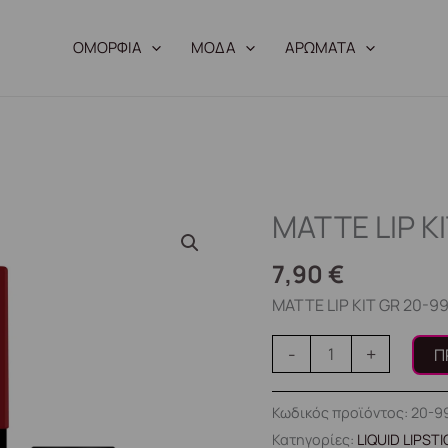
ΟΜΟΡΦΙΑ
ΜΟΔΑ
ΑΡΩΜΑΤΑ
MATTE LIP K
MATTE
LIP
7,90
€
KIT
GR
MATTE LIP KIT GR 20-9
20-
-
+
Π
990572
ποσότητα
Κωδικός προϊόντος:
20-9
Κατηγορίες:
LIQUID LIPST