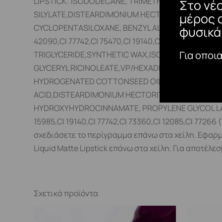
LIPSTICK: ISODODECANE, TRIMETHYLSILOXYSILICA
Στο νέ
SILYLATE,DISTEARDIMONIUM HECTORITE, AROMA, 
μέρος 
CYCLOPENTASILOXANE, BENZYL ALCOHOL, MAY CONTAIN, 
φυσικά
42090,CI 77742,CI 75470,CI 19140,CI 15985,CI 47
Για οποι
TRIGLYCERIDE,SYNTHETIC WAX,ISODODECANE, MYRI
GLYCERYL RICINOLEATE,VP/HEXADECENE COPOLYM
HYDROGENATED COTTONSEED OIL, SILICA, CERA M
ACID,DISTEARDIMONIUM HECTORITE, PROPYLENE G
HYDROXYHYDROCINNAMATE, PROPYLENE GLYCOL LAURATE,
15985,CI 19140,CI 77742,CI 73360,CI 12085,CI 772
σχεδιάσετε το περίγραμμα επάνω στα χείλη. Εφαρμ
Liquid Matte Lipstick επάνω στα χείλη. Για αποτέ
Σχετικά προϊόντα