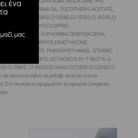
OXANE, KAOLIN,CERA ALBA, SILICA DIMETHYL
ει ένα
 PERSEA GRATISSIMA OIL, TOCOPHERYL ACETATE,
τα
0,CI 17200, CI 15850,CI 12085,CI 73360,CI 16035,CI
D CASTOR OIL, CAPRYLIC/CAPRIC
 μαζί μας
 CERIFERA CERA, EUPHORBIA CERIFERA CERA,
ETIC FLUORPHLOGOPITE,DIMETHICONE,
,STEARYL STEARATE, PHENOXYETHANOL, STEARIC
OPYLENE CARBONATE, OCTADECYL DI-T-BUTYL-4-
CI 15850, CI 16035,CI 45410,CI 17200,CI 42090,CI
σε πρώτο στάδιο το μολύβι χειλιών για να
ο. Στη συνέχεια εφαρμόστε το κραγιόν Longstay
εγνώσει.