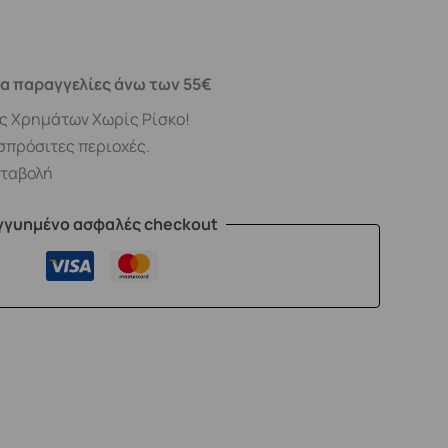
α παραγγελίες άνω των 55€
ς Χρημάτων Χωρίς Ρίσκο!
σπρόσιτες περιοχές.
αταβολή
γγυημένο ασφαλές checkout