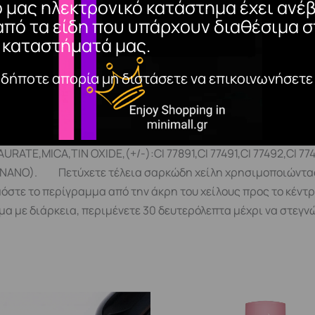
TE, DIMETHICONE, POLYBUTENE, PETROLATUM, CYCLOHEXASIL
ο μας ηλεκτρονικό κατάστημα έχει ανέβ
PROPYLENE CARBONATE, GLYCERYL BEHENATE/EICOSADIOATE,
από τα είδη που υπάρχουν διαθέσιμα σ
MICA,CI 77891, CI 77491,CI 77492,CI 77499,CI 45410,CI 4538
 καταστήματά μας.
005,TIN OXIDE. GR DREAM LIPS LIPLINER: PPG-3 HYDROGENATE
αδήποτε απορία μη διστάσετε να επικοινωνήσετε
STYL MYRISTATE, PARAFFIN, OCTYLDODECANOL, COPERNICIA
ER, HYDROGENATED MICROCRYSTALLINE WAX, TALC, SYNTH
ICROCRISTALLINA,HYDROGENATED VEGETABLE OIL,LECITHIN
LYCOL STEARATE, POLYSORBATE 20, SORBITAN LAURATE, PR
MICA,TIN OXIDE,(+/-):CI 77891,CI 77491,CI 77492,CI 77499,
66 (NANO). Πετύχετε τέλεια σαρκώδη χείλη χρησιμοποιώντας 
όστε το περίγραμμα από την άκρη του χείλους προς το κέντρ
λεσμα με διάρκεια, περιμένετε 30 δευτερόλεπτα μέχρι να στ