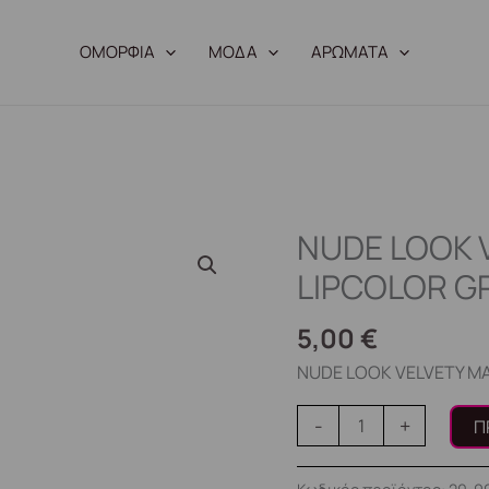
ΟΜΟΡΦΙΑ
ΜΟΔΑ
ΑΡΩΜΑΤΑ
NUDE LOOK 
NUDE
LOOK
LIPCOLOR GR
VELVETY
MATTE
5,00
€
LIPCOLOR
NUDE LOOK VELVETY MA
GR
20-
-
+
Π
991150
ποσότητα