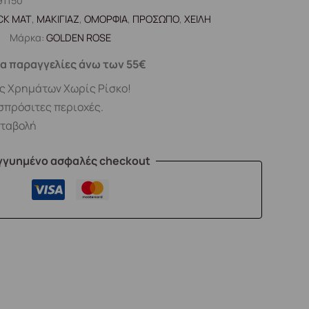
91150
ICK MAT
,
ΜΑΚΙΓΙΑΖ
,
ΟΜΟΡΦΙΑ
,
ΠΡΟΣΩΠΟ
,
ΧΕΙΛΗ
Μάρκα:
GOLDEN ROSE
α παραγγελίες άνω των 55€
ς Χρημάτων Χωρίς Ρίσκο!
σπρόσιτες περιοχές.
αταβολή
γγυημένο ασφαλές checkout