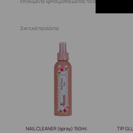
επιθυμείτε χρησιμοποιώντας το απλικατέρ σε σχήμ
Σχετικά προϊόντα
NAIL CLEANER (spray) 150ml.
TIP GLU