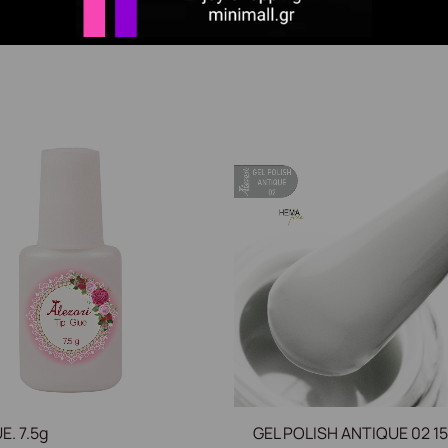
α κλεψύδρας που αγκαλιάζει τα χείλη, γεμίζει τις γραμμές
E. 7.5g
GEL POLISH ANTIQUE 02 15