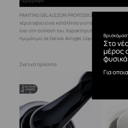
Περιγραφή
PAINTING GEL ALEZORI PROFESSIONAL PRODUCTSTo Pa
χέρια αφού είναι κατάλληλο για nail art , για λεπτέ
έχει στη συλλογή του. Χαρακτηριστικά· Έντον
Βρισκόμαστ
ημιμόνιμο, σε Gel και Acrygel, Liquid Polygel2.
Στο νέ
μέρος 
φυσικά
Σχετικά προϊόντα
Για οποι