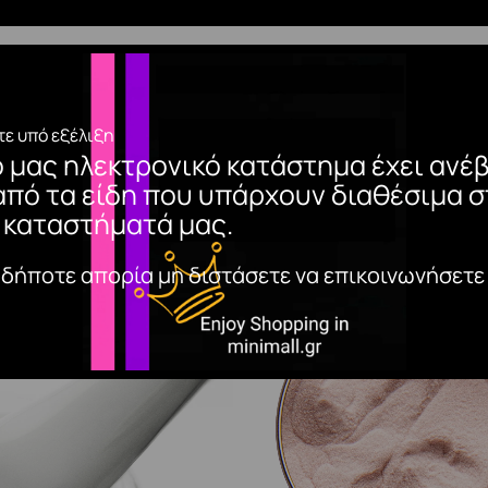
inting Gel είναι βέβαιο πως θα σε καταπλήξει με την έντο
ς γραμμές, ombre αλλά και για γαλλικό!! Πρόκειται για ένα βα
η χρωστική ουσία· 12 αποχρώσεις· Ελάχιστη κολλώδη ου
ε υπό εξέλιξη
 Εφαρμόζεται με ένα καθαρό πινέλο γραμμικού του Gel3. Πο
ο μας ηλεκτρονικό κατάστημα έχει ανέβ
από τα είδη που υπάρχουν διαθέσιμα σ
 καταστήματά μας.
αδήποτε απορία μη διστάσετε να επικοινωνήσετε