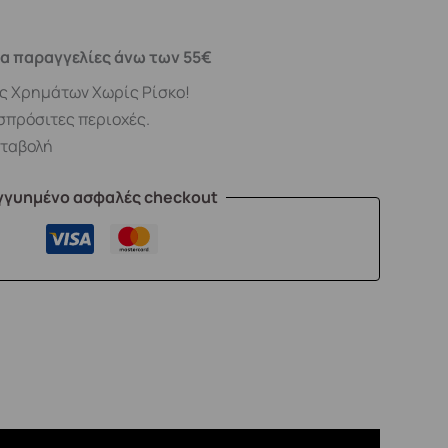
α παραγγελίες άνω των 55€
ς Χρημάτων Χωρίς Ρίσκο!
σπρόσιτες περιοχές.
αταβολή
γγυημένο ασφαλές checkout