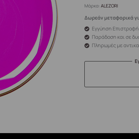
Μάρκα:
ALEZORI
Δωρεάν μεταφορικά γι
Εγγύηση Επιστροφή
Παράδοση και σε δυ
Πληρωμές με αντικ
Ε