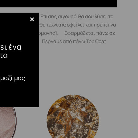
νη χρωστική του! Επίσης σιγουρά θα σου λύσει τα
σικό προϊόν που κάθε τεχνίτης οφείλει και πρέπει να
σία Μέθοδος εφαρμογής1. Εφαρμόζεται πάνω σε
λυμερίζεται 60’’4. Περνάμε από πάνω Top Coat
ει ένα
τα
 μαζί μας