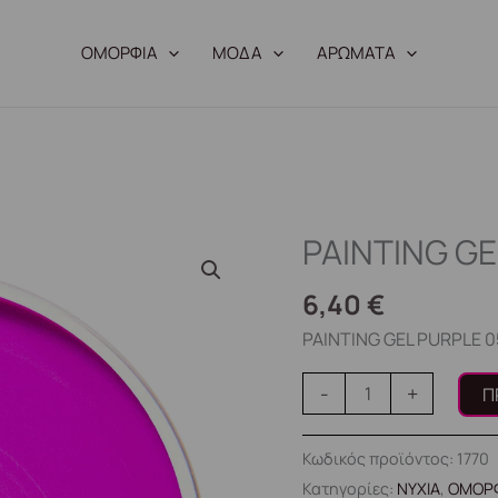
ΟΜΟΡΦΙΑ
ΜΟΔΑ
ΑΡΩΜΑΤΑ
PAINTING GE
PAINTING
GEL
6,40
€
PURPLE
05
PAINTING GEL PURPLE 05
10g.
-
+
Π
ποσότητα
Κωδικός προϊόντος:
1770
Κατηγορίες:
ΝΥΧΙΑ
,
ΟΜΟΡ