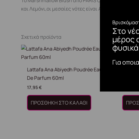
Το Marshmallow Blush από PARIS CORNER είναι ένα
και Λεμόνι,οι μεσαίες νότες είναι Αμπροξάν και Ά
Βρισκόμαστ
Στο νέ
Σχετικά προϊόντα
μέρος 
φυσικά
Για οποι
Lattafa Ana Abiyedh Poudrée Eau
Lattaf
De Parfum 60ml
100ml
17,95
€
26,95
€
ΠΡΟΣΘΉΚΗ ΣΤΟ ΚΑΛΆΘΙ
ΠΡΟΣ