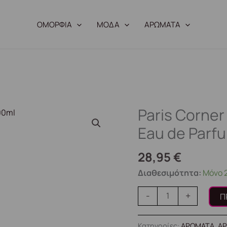
ΟΜΟΡΦΙΑ
ΜΟΔΑ
ΑΡΩΜΑΤΑ
Paris Corne
Paris
Corner
Eau de Parf
Marshmallow
Blush
28,95
€
Eau
Διαθεσιμότητα:
Μόνο 
de
Parfum
-
+
Π
100ml
ποσότητα
Κατηγορίες:
ΑΡΩΜΑΤΑ
,
ΑΡ