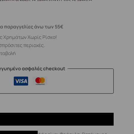
α παραγγελίες άνω των 55€
ς Χρημάτων Χωρίς Ρίσκο!
σπρόσιτες περιοχές.
αταβολή
γγυημένο ασφαλές checkout