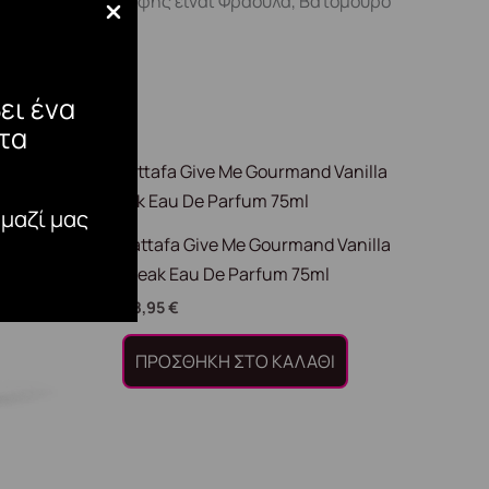
25. Οι νότες κορυφής είναι Φράουλα, Βατόμουρο
χος.
ει ένα
τα
 μαζί μας
Lattafa Give Me Gourmand Vanilla
Freak Eau De Parfum 75ml
28,95
€
ΠΡΟΣΘΉΚΗ ΣΤΟ ΚΑΛΆΘΙ