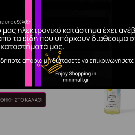
 άρωμα για γυναίκες και άνδρες,που κυκλοφόρησε το έτος 20
νθος Πορτοκαλιάς,οι νότες βάσης είναι Ζαχαρόπαστα και Μόσ
ε υπό εξέλιξη
ο μας ηλεκτρονικό κατάστημα έχει ανέβ
από τα είδη που υπάρχουν διαθέσιμα σ
 καταστήματά μας.
αδήποτε απορία μη διστάσετε να επικοινωνήσετε
a Yara Tous Eau De Parfum
ΘΉΚΗ ΣΤΟ ΚΑΛΆΘΙ