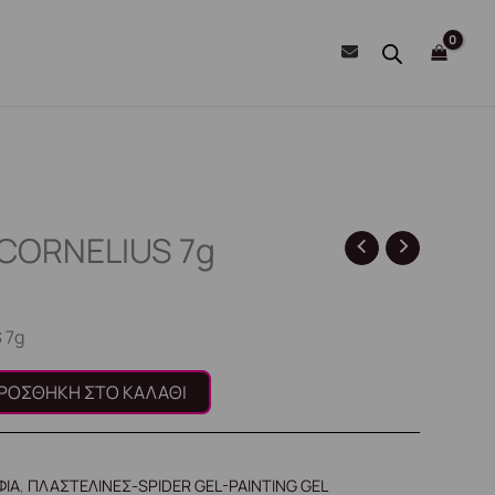
 CORNELIUS 7g
 7g
ΡΟΣΘΉΚΗ ΣΤΟ ΚΑΛΆΘΙ
ΦΙΑ
,
ΠΛΑΣΤΕΛΙΝΕΣ-SPIDER GEL-PAINTING GEL