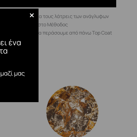
εδίων! Ιδανικό για τους λάτρεις των ανάγλυφων
ποχρώσεις· Εύπλαστο Μέθοδος
εν χρειάζεται να περάσουμε από πάνω Top Coat
ει ένα
τα
 μαζί μας