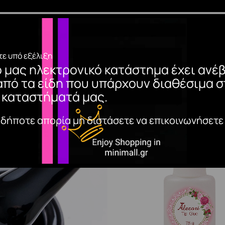
teline είναι το πλέον ιδανικό προϊόν για δημιουργία 3D σχ
ση με πινέλο σιλικόνης. Χαρακτηριστικά· 12 υπέροχες α
Wipe (εκτός του Adamand)2. Πολυμερίζουμε για 120’’3. Δ
ε υπό εξέλιξη
ο μας ηλεκτρονικό κατάστημα έχει ανέβ
από τα είδη που υπάρχουν διαθέσιμα σ
 καταστήματά μας.
αδήποτε απορία μη διστάσετε να επικοινωνήσετε