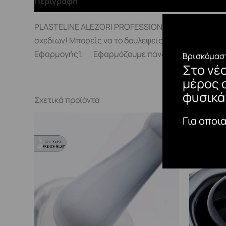
Περιγραφή
PLASTELINE ALEZORI PROFESSIONAL PRODUCTSΤο Plas
σχεδίων! Μπορείς να το δουλέψεις κατά προτίμη
Εφαρμογής1. Εφαρμόζουμε πάνω σε Top Coat Non 
Βρισκόμαστ
Στο νέ
μέρος 
φυσικά
Σχετικά προϊόντα
Για οποι