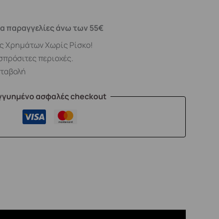
α παραγγελίες άνω των 55€
ς Χρημάτων Χωρίς Ρίσκο!
σπρόσιτες περιοχές.
αταβολή
γγυημένο ασφαλές checkout