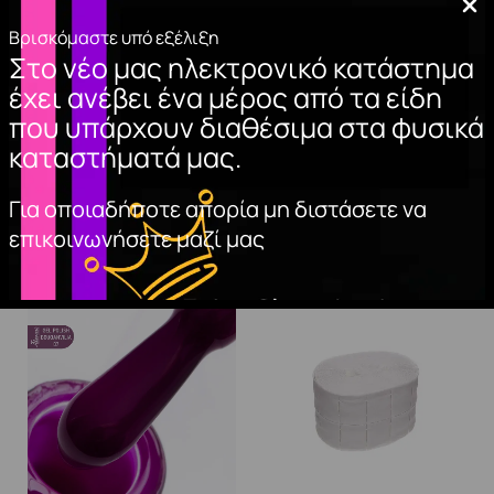
Βρισκόμαστε υπό εξέλιξη
Στο νέο μας ηλεκτρονικό κατάστημα
BASE COAT CLASSIC
BASE COAT A&G
έχει ανέβει ένα μέρος από τα είδη
15ml.
HYBRID 15ml.
που υπάρχουν διαθέσιμα στα φυσικά
10,00
€
10,00
€
καταστήματά μας.
ΠΡΟΣΘΉΚΗ
ΠΡΟΣΘΉΚΗ
ΣΤΟ ΚΑΛΆΘΙ
ΣΤΟ ΚΑΛΆΘΙ
Για οποιαδήποτε απορία μη διστάσετε να
επικοινωνήσετε μαζί μας