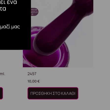
ει ένα
τα
 μαζί μας
ml.
2497
10,00
€
Ι
ΠΡΟΣΘΉΚΗ ΣΤΟ ΚΑΛΆΘΙ