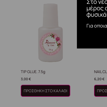
Στο νέ
μέρος 
φυσικά
Για οποι
TIP GLUE. 7.5g
NAIL C
3,00
€
6,20
€
ΠΡΟΣΘΉΚΗ ΣΤΟ ΚΑΛΆΘΙ
ΠΡΟΣ