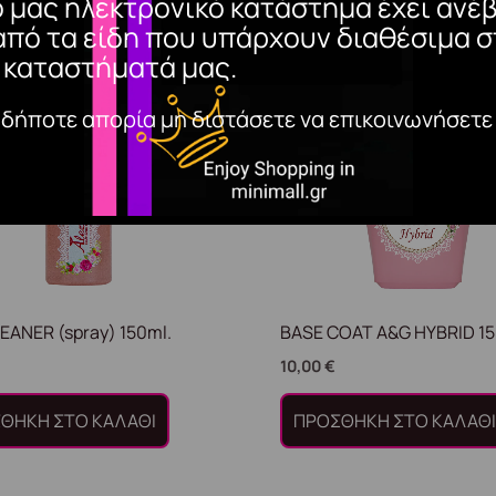
ο μας ηλεκτρονικό κατάστημα έχει ανέβ
από τα είδη που υπάρχουν διαθέσιμα σ
 καταστήματά μας.
αδήποτε απορία μη διστάσετε να επικοινωνήσετε
LEANER (spray) 150ml.
BASE COAT A&G HYBRID 15
10,00
€
ΘΉΚΗ ΣΤΟ ΚΑΛΆΘΙ
ΠΡΟΣΘΉΚΗ ΣΤΟ ΚΑΛΆΘ