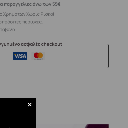
α παραγγελίες άνω των 55€
ς Χρημάτων Χωρίς Ρίσκο!
σπρόσιτες περιοχές.
αταβολή
γγυημένο ασφαλές checkout