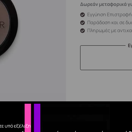
Δωρεάν μεταφορικά γι
Εγγύηση Επιστροφή
Παράδοση και σε δυ
Πληρωμές με αντικ
Ε
ε υπό εξέλιξη