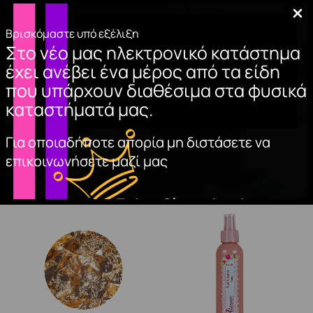
Βρισκόμαστε υπό εξέλιξη
ΑΚΡΥΛΙΚΗ ΣΚΟΝΗ
ΑΚΡΥΛΙΚΗ ΣΚΟΝΗ
Στο νέο μας ηλεκτρονικό κατάστημα
ΝΥΧΙΩΝ (CLEAR)
ΝΥΧΙΩΝ (NATURAL
έχει ανέβει ένα μέρος από τα είδη
PINK)
8,50
€
που υπάρχουν διαθέσιμα στα φυσικά
8,50
€
καταστήματά μας.
ΠΡΟΣΘΉΚΗ
ΣΤΟ ΚΑΛΆΘΙ
ΠΡΟΣΘΉΚΗ
Για οποιαδήποτε απορία μη διστάσετε να
ΣΤΟ ΚΑΛΆΘΙ
επικοινωνήσετε μαζί μας