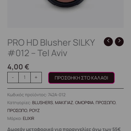
PRO HD Blusher SILKY
#012 – Tel Aviv
4,00
€
-
+
ΠΡΟΣΘΉΚΗ ΣΤΟ ΚΑΛΆΘΙ
Κωδικός προϊόντος:
742Α-012
Κατηγορίες:
BLUSHERS
,
ΜΑΚΙΓΙΑΖ
,
ΟΜΟΡΦΙΑ
,
ΠΡΟΣΩΠΟ
,
ΠΡΟΣΩΠΟ
,
ΡΟΥΖ
Μάρκα:
ELIXIR
Δωρεάν μεταφορικά για παραγγελίες άνω των 55€