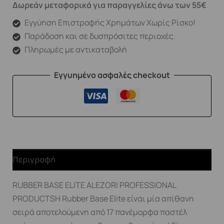
Δωρεάν μεταφορικά για παραγγελίες άνω των 55€
Εγγύηση Επιστροφής Χρημάτων Χωρίς Ρίσκο!
Παράδοση και σε δυσπρόσιτες περιοχές.
Πληρωμές με αντικαταβολή
Εγγυημένο ασφαλές checkout
Περιγραφή
RUBBER BASE ELITE ALEZORI PROFESSIONAL
PRODUCTSΗ Rubber Base Elite είναι μία απίθανη
σειρά αποτελούμενη από 17 πανέμορφα παστέλ