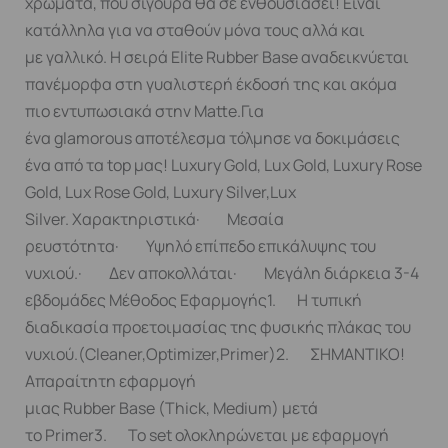
χρώματα, που σίγουρα θα σε ενθουσιάσει! Είναι
κατάλληλα για να σταθούν μόνα τους αλλά και
με γαλλικό. Η σειρά Elite Rubber Base αναδεικνύεται
πανέμορφα στη γυαλιστερή έκδοσή της και ακόμα
πιο εντυπωσιακά στην Matte.Για
ένα glamorous αποτέλεσμα τόλμησε να δοκιμάσεις
ένα από τα top μας! Luxury Gold, Lux Gold, Luxury Rose
Gold, Lux Rose Gold, Luxury Silver,Lux
Silver. Χαρακτηριστικά· Μεσαία
ρευστότητα· Υψηλό επίπεδο επικάλυψης του
νυχιού.· Δεν αποκολλάται· Μεγάλη διάρκεια 3-4
εβδομάδες Μέθοδος Εφαρμογής1. Η τυπική
διαδικασία προετοιμασίας της φυσικής πλάκας του
νυχιού.(Cleaner,Optimizer,Primer)2. ΣΗΜΑΝΤΙΚΟ!
Απαραίτητη εφαρμογή
μιας Rubber Base (Thick, Medium) μετά
το Primer3. Το set ολοκληρώνεται με εφαρμογή