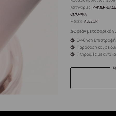
Κωδικός προϊόντος:
2508
Κατηγορίες:
PRIMER-ΒΑΣΕ
ΟΜΟΡΦΙΑ
Μάρκα:
ALEZORI
Δωρεάν μεταφορικά γι
Εγγύηση Επιστροφή
Παράδοση και σε δυ
Πληρωμές με αντικ
Ε