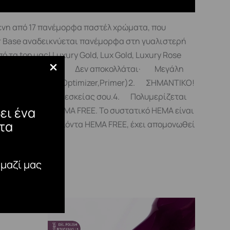
ενη από 17 πανέμορφα παστέλ χρώματα, που
ber Base αναδεικνύεται πανέμορφα στη γυαλιστερή
τα top μας! Luxury Gold, Lux Gold, Luxury Rose
κάλυψης του νυχιού.· Δεν αποκολλάται· Μεγάλη
νυχιού.(Cleaner,Optimizer,Primer)2. ΣΗΜΑΝΤΙΚΟ!
ή ενός Top της αρεσκείας σου.4. Πολυμερίζεται
ει ένα
όν προϊόν είναι HEMA FREE. Το συστατικό HEMA είναι
τα
συγκεκριμένα προϊόντα HEMA FREE, έχει απομονωθεί
 μαζί μας