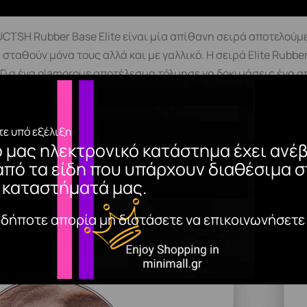
SΗ Rubber Base Elite είναι μία απίθανη σειρά αποτελούμ
α σταθούν μόνα τους αλλά και με γαλλικό. Η σειρά Elite Rub
ια ένα glamorous αποτέλεσμα τόλμησε να δοκιμάσεις ένα από 
. Χαρακτηριστικά· Μεσαία ρευστότητα· Υψηλό επίπεδο επι
τυπική διαδικασία προετοιμασίας της φυσικής πλάκας του 
edium) μετά το Primer3. Το set ολοκληρώνεται με εφαρμογ
ε υπό εξέλιξη
ο μας ηλεκτρονικό κατάστημα έχει ανέβ
με την τεχνική της σταγόνας για ένα πετυχημένο blick*Τα παρ
από τα είδη που υπάρχουν διαθέσιμα σ
λεί σε ορισμένα άτομα που έχουν πιο ευαίσθητο δέρμα. Στα 
 καταστήματά μας.
οποιήσετε άφοβα!
αδήποτε απορία μη διστάσετε να επικοινωνήσετε