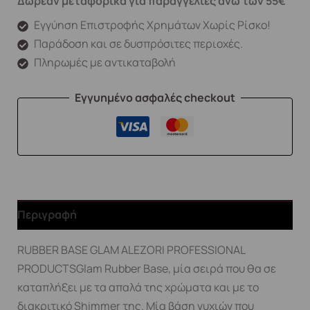
Δωρεάν μεταφορικά για παραγγελίες άνω των 55€
Εγγύηση Επιστροφής Χρημάτων Χωρίς Ρίσκο!
Παράδοση και σε δυσπρόσιτες περιοχές.
Πληρωμές με αντικαταβολή
Εγγυημένο ασφαλές checkout
Περιγραφή
RUBBER BASE GLAM ALEZORI PROFESSIONAL
PRODUCTSGlam Rubber Base, μία σειρά που θα σε
καταπλήξει με τα απαλά της χρώματα και με το
διακριτικό Shimmer της. Μία βάση νυχιών που